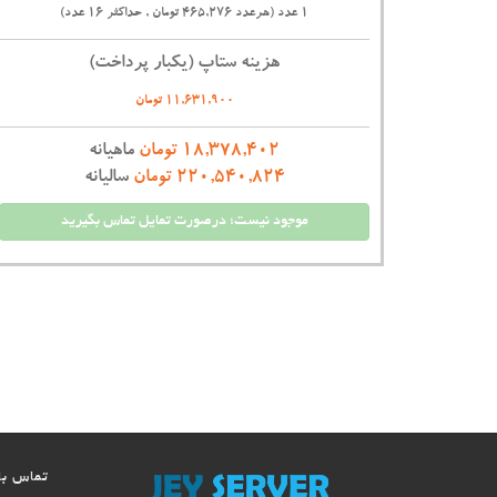
1 عدد (هرعدد 465,276 تومان , حداکثر 16 عدد)
هزینه ستاپ (یکبار پرداخت)
11,631,900 تومان
18,378,402 تومان
ماهیانه
220,540,824 تومان
سالیانه
موجود نیست؛ درصورت تمایل تماس بگیرید
تماس با 