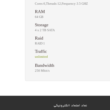
Cores:6,Threads:12,Frequency:3.5 GHZ
RAM
64 GB
Storage
4 x 2 TB SATA
Raid
RAID 1
Traffic
unlimited
Bandwidth
250 Mbit/s
نماد اعتماد الکترونیکی