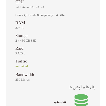
CPU
Intel Xeon E3-1231v3
Cores:4,Threads:8,Frequency:3.4 GHZ
RAM
32 GB
Storage
2 x 480 GB SSD
Raid
RAID 1
Traffic
unlimited
Bandwidth
250 Mbit/s
پنل ها و آپشن ها
فضای بکاپ