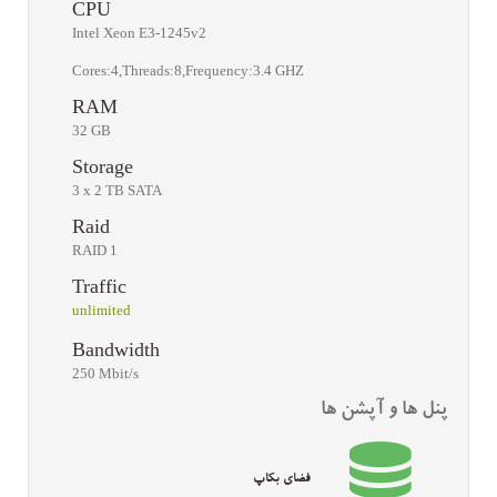
CPU
Intel Xeon E3-1245v2
Cores:4,Threads:8,Frequency:3.4 GHZ
RAM
32 GB
Storage
3 x 2 TB SATA
Raid
RAID 1
Traffic
unlimited
Bandwidth
250 Mbit/s
پنل ها و آپشن ها
فضای بکاپ