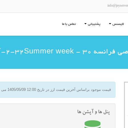
info@jeyserve
لایسنس
پشتیبانی
تماس با ما
E3-SAT-2-32Summer week %
قیمت موجود براساس آخرین قیمت ارز در تاریخ
1405/05/09 12:00
می ب
پنل ها و آپشن ها