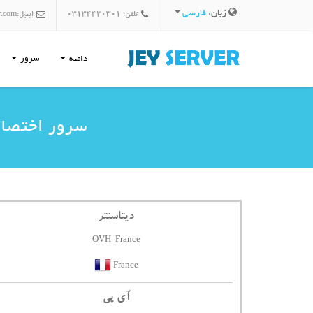
زبان:
فارسی
تلفن: 03134420301
ایمیل:
r.com
دامنه
سرور
سرور اختصاصی فرانسه  - 30
دیتاسنتر
OVH-France
France
آی پی