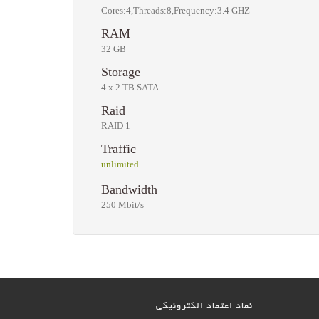
Cores:4,Threads:8,Frequency:3.4 GHZ
RAM
32 GB
Storage
4 x 2 TB SATA
Raid
RAID 1
Traffic
unlimited
Bandwidth
250 Mbit/s
نماد اعتماد الکترونیکی