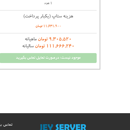
1 عدد
هزینه ستاپ (یکبار پرداخت)
11,631,900 تومان
9,305,520 تومان
ماهیانه
111,666,240 تومان
سالیانه
موجود نیست؛ درصورت تمایل تماس بگیرید
تماس با 