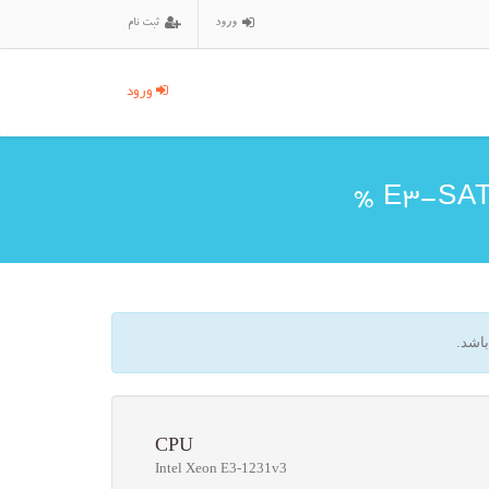
ورود
ثبت نام
ورود
اشد.
CPU
Intel Xeon E3-1231v3