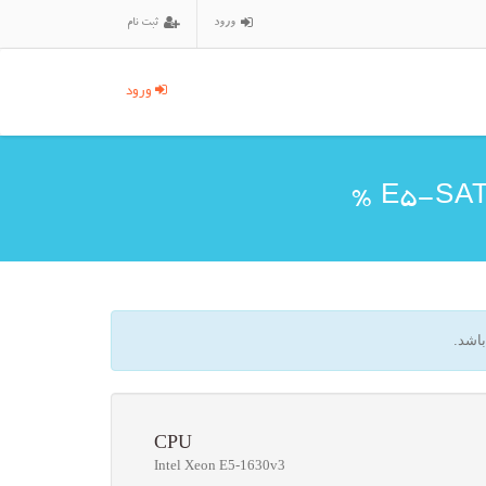
ورود
ثبت نام
ورود
اشد.
CPU
Intel Xeon E5-1630v3