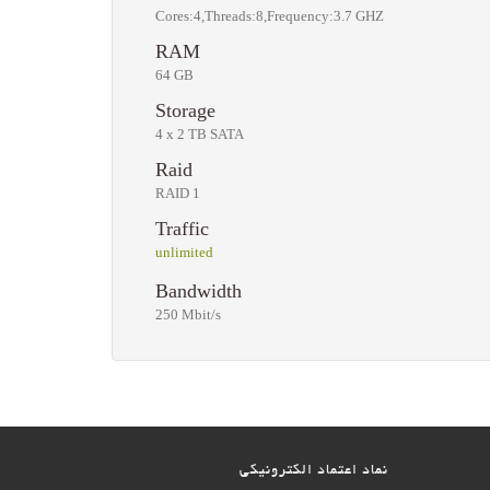
Cores:4,Threads:8,Frequency:3.7 GHZ
RAM
64 GB
Storage
4 x 2 TB SATA
Raid
RAID 1
Traffic
unlimited
Bandwidth
250 Mbit/s
نماد اعتماد الکترونیکی