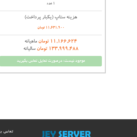
1 عدد
هزینه ستاپ (یکبار پرداخت)
11,631,900 تومان
11,166,624 تومان
ماهیانه
133,999,488 تومان
سالیانه
موجود نیست؛ درصورت تمایل تماس بگیرید
تماس با 