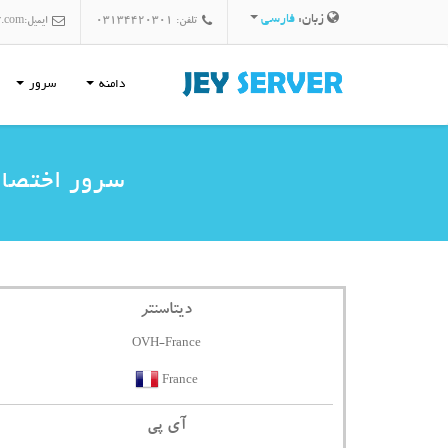
زبان:
فارسی
تلفن: 03134420301
ایمیل:
r.com
دامنه
سرور
سرور اختصاصی فرانسه  - 30
دیتاسنتر
OVH-France
France
آی پی