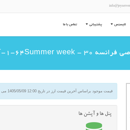
info@jeyserve
لایسنس
پشتیبانی
تماس با ما
E5-SAT-1-64Summer week %
قیمت موجود براساس آخرین قیمت ارز در تاریخ
1405/05/09 12:00
می ب
پنل ها و آپشن ها