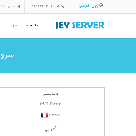
زبان:
فارسی
تلفن: 03134420301
ایمیل:
r.com
دامنه
سرور
سرور اخ
دیتاسنتر
OVH-France
France
آی پی