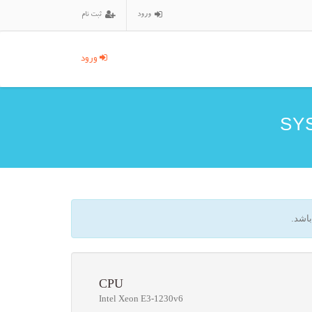
ورود
ثبت نام
ورود
اشد.
CPU
Intel Xeon E3-1230v6