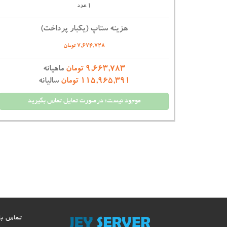
1 عدد
هزینه ستاپ (یکبار پرداخت)
7,674,728 تومان
9,663,783 تومان
ماهیانه
115,965,391 تومان
سالیانه
موجود نیست؛ درصورت تمایل تماس بگیرید
تماس با 