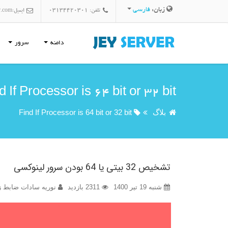
زبان:
فارسی
تلفن: 03134420301
ایمیل:
r.com
دامنه
سرور
d If Processor is 64 bit or 32 bit
بلاگ
Find If Processor is 64 bit or 32 bit
تشخیص 32 بیتی یا 64 بودن سرور لینوکسی
شنبه 19 تیر 1400
2311 بازدید
نوریه سادات ضابط ز