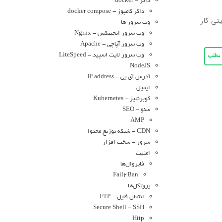
داکر - docker
داکر کامپوز - docker compose
کار کردن با سرور لینوکس، پیش آمده است که بخواهید بفهمید، سرور لینوکس تان روی سیستم 32 بیتی کار
وب سرور ها
وب سرور انجینکس - Nginx
وب سرور آپاچی - Apache
وب سرور لایت اسپید - LiteSpeed
ی مطلب
NodeJS
آدرس آی پی - IP address
ایمیل
کوبرنتیز - Kubernetes
سئو - SEO
AMP
CDN - شبکه توزیع محتوا
سرور - سخت افزار
امنیت
فایروال‌ها
Fail2Ban
پروتکل‌ها
انتقال فایل - FTP
Secure Shell - SSH
Http