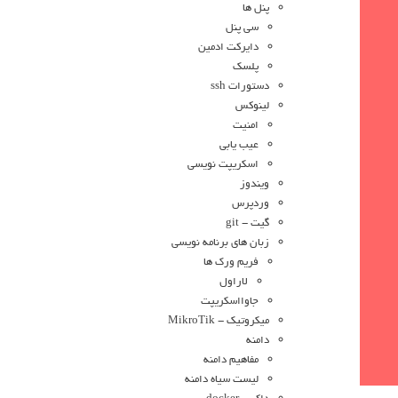
پنل ها
سی پنل
دایرکت ادمین
پلسک
دستورات ssh
لینوکس
امنیت
عیب یابی
اسکریپت نویسی
ویندوز
وردپرس
گیت - git
زبان های برنامه نویسی
فریم ورک ها
لاراول
جاوااسکریپت
میکروتیک - MikroTik
دامنه
مفاهیم دامنه
لیست سیاه دامنه