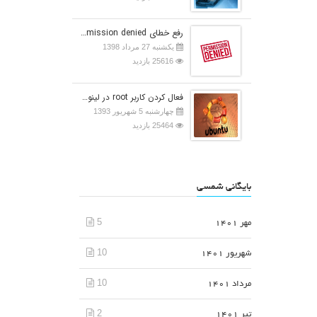
رفع خطای Permission denied در اوبونتو
یکشنبه 27 مرداد 1398
25616 بازدید
فعال کردن کاربر root در لینوکس اوبونتو
چهارشنبه 5 شهریور 1393
25464 بازدید
بایگانی شمسی
5
مهر 1401
10
شهریور 1401
10
مرداد 1401
2
تیر 1401