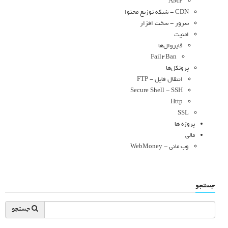
AMP
CDN - شبکه توزیع محتوا
سرور - سخت افزار
امنیت
فایروال‌ها
Fail2Ban
پروتکل‌ها
انتقال فایل - FTP
Secure Shell - SSH
Http
SSL
پروژه ها
مالی
وب مانی - WebMoney
جستجو
جستجو