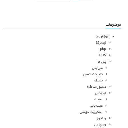
موضوعات
آموزش ها
Mysql
php
X OS
پنل ها
سی پنل
دایرکت ادمین
پلسک
دستورات ssh
لینوکس
امنیت
عیب یابی
اسکریپت نویسی
ویندوز
وردپرس