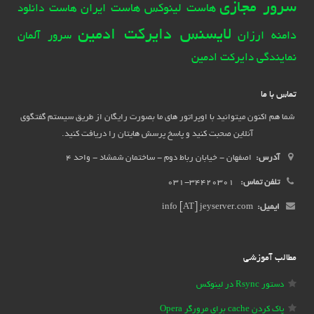
سرور مجازی
هاست لینوکس
هاست ایران
هاست دانلود
لایسنس دایرکت ادمین
دامنه ارزان
سرور آلمان
نمایندگی دایرکت ادمین
تماس با ما
شما هم اکنون میتوانید با اوپراتور های ما بصورت رایگان از طریق سیستم گفتگوی
آنلاین صحبت کنید و پاسخ پرسش هایتان را دریافت کنید.
آدرس:
اصفهان - خیابان رباط دوم - ساختمان شمشاد - واحد 4
تلفن تماس:
34420301-031
ایمیل:
info [AT] jeyserver.com
مطالب آموزشی
دستور Rsync در لینوکس
پاک کردن cache برای مرورگر Opera