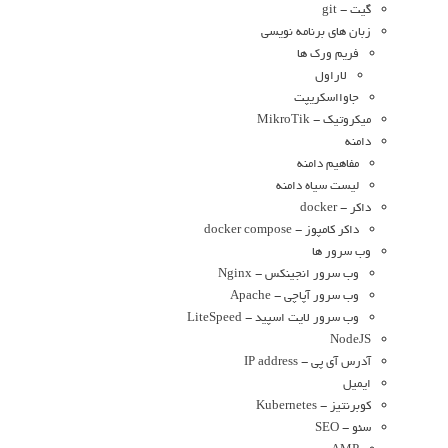
گیت - git
زبان های برنامه نویسی
فریم ورک ها
لاراول
جاوااسکریپت
میکروتیک - MikroTik
دامنه
مفاهیم دامنه
لیست سیاه دامنه
داکر - docker
داکر کامپوز - docker compose
وب سرور ها
وب سرور انجینکس - Nginx
وب سرور آپاچی - Apache
وب سرور لایت اسپید - LiteSpeed
NodeJS
آدرس آی پی - IP address
ایمیل
کوبرنتیز - Kubernetes
سئو - SEO