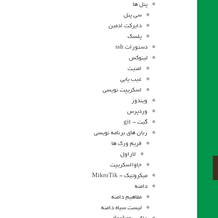
پنل ها
سی پنل
دایرکت ادمین
پلسک
دستورات ssh
لینوکس
امنیت
عیب یابی
اسکریپت نویسی
ویندوز
وردپرس
گیت - git
زبان های برنامه نویسی
فریم ورک ها
لاراول
جاوااسکریپت
میکروتیک - MikroTik
دامنه
مفاهیم دامنه
لیست سیاه دامنه