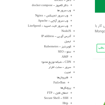
داکر - docker
داکر کامپوز - docker compose
وب سرور ها
وب سرور انجینکس - Nginx
وب سرور آپاچی - Apache
احتی کار با
وب سرور لایت اسپید - LiteSpeed
اده است. در این مقاله، نحوه پشتیبان گیری، بازیابی و انتقال یک نمونه پایگاه داده MongoDB
NodeJS
آدرس آی پی - IP address
ایمیل
کوبرنتیز - Kubernetes
ی مطلب
سئو - SEO
AMP
CDN - شبکه توزیع محتوا
سرور - سخت افزار
امنیت
فایروال‌ها
Fail2Ban
پروتکل‌ها
انتقال فایل - FTP
Secure Shell - SSH
Http