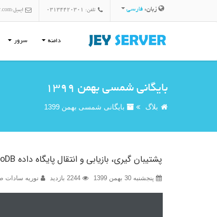
زبان:
فارسی
تلفن: 03134420301
ایمیل:
r.com
دامنه
سرور
بایگانی شمسی بهمن 1399
بلاگ
بایگانی شمسی بهمن 1399
پشتیبان گیری، بازیابی و انتقال پایگاه داده MongoDB در اوبونتو 18.04
پنجشنبه 30 بهمن 1399
2244 بازدید
نوریه سادات ضا