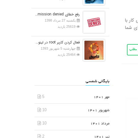
رفع خطای Permission denied در اوبونتو
احتی کار با
یکشنبه 27 مرداد 1398
اه داده است. در این مقاله، نحوه import کردن و export کردن پایگاه داده MongoDB برای شما
25619 بازدید
فعال کردن کاربر root در لینوکس اوبونتو
چهارشنبه 5 شهریور 1393
ی مطلب
25464 بازدید
بایگانی شمسی
5
مهر 1401
10
شهریور 1401
10
مرداد 1401
2
تیر 1401