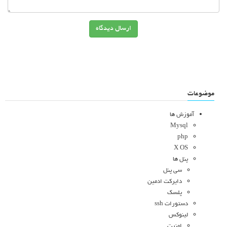
ارسال دیدگاه
موضوعات
آموزش ها
Mysql
php
X OS
پنل ها
سی پنل
دایرکت ادمین
پلسک
دستورات ssh
لینوکس
امنیت