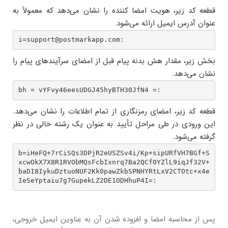
قطعه کد زیر، هویت امضا کننده را نشان می‌دهد که معمولاً به
عنوان آدرس ایمیل ارائه می‌شود.
i=support@postmarkapp.com:
بخش زیر، مقدار هش بدنه پیام قبل از امضای سرآیندهای پیام را
نشان می‌دهد.
bh = vYFvy46eesUDGJ45hyBTH30JfN4 =:
قطعه کد زیر، امضای رمزنگاری از تمام اطلاعات را نشان می‌دهد.
این ورودی در طی مراحل تأیید به عنوان یک رشته خالی در نظر
گرفته می‌شود.
b=iHeFQ+7rCiSQs3DPjR2eUSZSv4i/Kp+sipURfVH7BGf+S
xcwOkX7X8R1RVObMQsFcbIxnrq7Ba2QCf0YZlL9iqJf32V+
baDI8IykuDztuoNUF2Kk0pawZkbSPNHYRtLxV2CTOtc+x4e
IeSeYptaiu7g7GupekLZ2DE1ODHhuP4I=:
پس از محاسبه امضا و افزوده شدن آن به عناوین ایمیل خروجی،