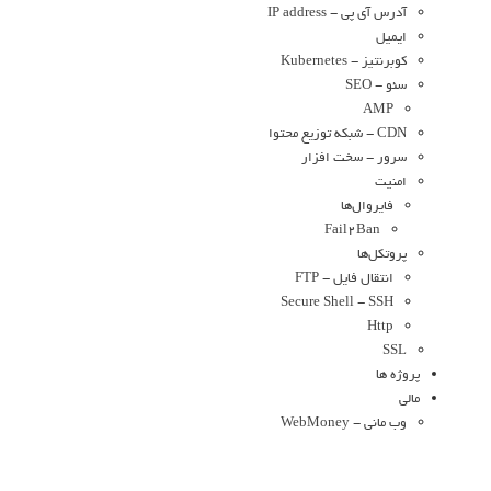
آدرس آی پی - IP address
ایمیل
کوبرنتیز - Kubernetes
سئو - SEO
AMP
CDN - شبکه توزیع محتوا
سرور - سخت افزار
امنیت
فایروال‌ها
Fail2Ban
پروتکل‌ها
انتقال فایل - FTP
Secure Shell - SSH
Http
SSL
پروژه ها
مالی
وب مانی - WebMoney