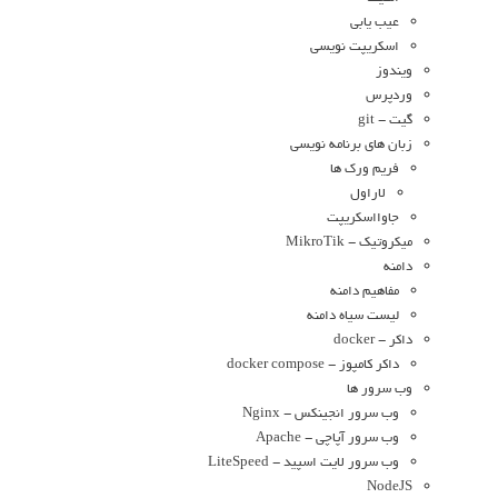
عیب یابی
اسکریپت نویسی
ویندوز
وردپرس
گیت - git
زبان های برنامه نویسی
فریم ورک ها
لاراول
جاوااسکریپت
میکروتیک - MikroTik
دامنه
مفاهیم دامنه
لیست سیاه دامنه
داکر - docker
داکر کامپوز - docker compose
وب سرور ها
وب سرور انجینکس - Nginx
وب سرور آپاچی - Apache
وب سرور لایت اسپید - LiteSpeed
NodeJS