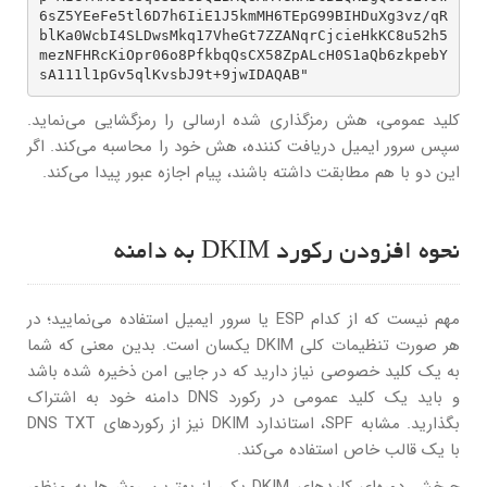
6sZ5YEeFe5tl6D7h6IiE1J5kmMH6TEpG99BIHDuXg3vz/qR
blKa0WcbI4SLDwsMkq17VheGt7ZZANqrCjcieHkKC8u52h5
mezNFHRcKiOpr06o8PfkbqQsCX58ZpALcH0S1aQb6zkpebY
sA111l1pGv5qlKvsbJ9t+9jwIDAQAB"
کلید عمومی، هش رمزگذاری شده ارسالی را رمزگشایی می‌نماید.
سپس سرور ایمیل دریافت کننده، هش خود را محاسبه می‌کند. اگر
این دو با هم مطابقت داشته باشند، پیام اجازه عبور پیدا می‌کند.
نحوه افزودن رکورد DKIM به دامنه
مهم نیست که از کدام ESP یا سرور ایمیل استفاده می‌نمایید؛ در
هر صورت تنظیمات کلی DKIM یکسان است. بدین معنی که شما
به یک کلید خصوصی نیاز دارید که در جایی امن ذخیره شده باشد
و باید یک کلید عمومی در رکورد DNS دامنه خود به اشتراک
بگذارید. مشابه SPF، استاندارد DKIM نیز از رکوردهای DNS TXT
با یک قالب خاص استفاده می‌کند.
چرخش دوره‌ای کلیدهای DKIM یکی از بهترین روش‌ها به منظور