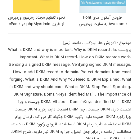
افزودن آیکون های Font
نحوه تنظیم مجدد رمزعبور وردپرس
Awesome به سایت وردپرس
از طریق phpMyAdmin در cPanel
موضوع :
آموزش ها
،
لینوکس
،
دامنه
،
ایمیل
برچسب ها :
Why is DKIM record
،
What is DKIM and why is important
important
،
What is DKIM record
،
How do DKIM records work
،
Sending a signed DKIM message
،
Verifying signed DKIM message
،
How to add DKIM record to domain
،
Protect domains from email
forging
،
What Is DKIM And Why You Need It
،
DKIM Explained
،
What
is DKIM and why should care
،
What is DKIM
،
Stop Email Spoofing
،
DKIM Signature
،
DomainKeys Identified Mail
،
The importance of
،
All about DomainKeys Identified Mail
،
DKIM
DKIM چیست و چرا
اهمیت دارد
،
DKIM چیست
،
چرا DKIM اهمیت دارد
،
رکورد DKIM چیست
،
چرا رکورد DKIM اهمیت دارد
،
رکورد DKIM چگونه کار می کند
،
ارسال پیام
DKIM امضا شده
،
تأیید پیام DKIM امضا شده
،
افزودن رکورد DKIM به دامنه
،
محافظت از دامنه در برابر جعل ایمیل
،
چرا به DKIM نیاز داریم
،
شرح DKIM
،