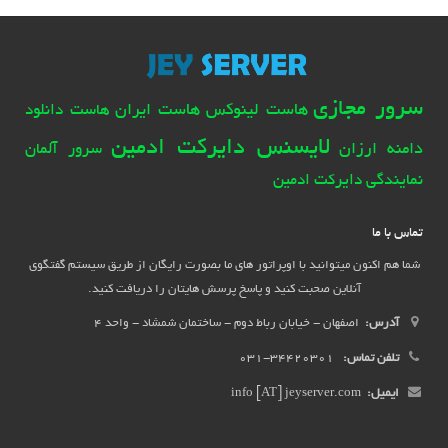
سرور مجازی
هاست لینوکس
هاست ایران
هاست دانلود
لایسنس دایرکت ادمین
دامنه ارزان
سرور آلمان
نمایندگی دایرکت ادمین
تماس با ما
شما هم اکنون میتوانید با اوپراتور های ما بصورت رایگان از طریق سیستم گفتگوی
آنلاین صحبت کنید و پاسخ پرسش هایتان را دریافت کنید.
آدرس:
اصفهان - خیابان رباط دوم - ساختمان شمشاد - واحد 4
تلفن تماس:
34420301-031
ایمیل:
info [AT] jeyserver.com