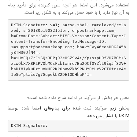
استفاده می‌شود. این امضا هر آنچه سرور گیرنده برای تأیید پیام
به آن نیاز دارد را با خود حمل می‌کند و به شکل زیر است:
DKIM-Signature: v=1; a=rsa-sha1; c=relaxed/rela
xed; s=20130519032151pm; d=postmarkapp.com;

h=From:Date:Subject:MIME-Version:Content-Type:C
ontent-Transfer-Encoding:To:Message-ID;

i=support@postmarkapp.com; bh=vYFvy46eesUDGJ45h
yBTH30JfN4=;

b=iHeFQ+7rCiSQs3DPjR2eUSZSv4i/Kp+sipURfVH7BGf+S
xcwOkX7X8R1RVObMQsFcbIxnrq7Ba2QCf0YZlL9iqJf32V+
baDI8IykuDztuoNUF2Kk0pawZkbSPNHYRtLxV2CTOtc+x4e
IeSeYptaiu7g7GupekLZ2DE1ODHhuP4I=
معنی هر بخش از سرآیند در ادامه شرح داده شده است:
بخش زیر، سرآیند ثبت شده برای پیام‌های امضا شده توسط
DKIM را نشان می دهد.
DKIM-Signature: 