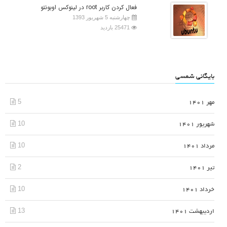
فعال کردن کاربر root در لینوکس اوبونتو
چهارشنبه 5 شهریور 1393
25471 بازدید
بایگانی شمسی
5
مهر 1401
10
شهریور 1401
10
مرداد 1401
2
تیر 1401
10
خرداد 1401
13
اردیبهشت 1401