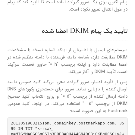
پیام اکنون برای یک سرور گیرنده آماده است تا تأیید کند که پیام
در طول انتقال تغییر نکرده است.
تأیید یک پیام DKIM امضا شده
سیستم‌های ایمیل با اطمینان از اینکه شماره نسخه با مشخصات
DKIM مطابقت دارد، شناسه دامنه فرستنده با دامنه تنظیم شده در
امضا مطابقت دارد و اینکه برچسب "h =" حاوی قسمت سرآیند
است، تأیید DKIM را آغاز می‌کند.
پس از تأیید اعتبار، سرور گیرنده سعی می‌کند کلید عمومی دامنه
ارسال کننده را بازیابی نماید. سرور، برای جستجوی رکوردهای DNS
دامنه ارسال کننده از برچسب "d =" و برای انتخاب کلید صحیح
DKIM از برچسب "s =" استفاده می‌کند. در اینجا، کلید عمومی
Postmark به این صورت است:
20130519032151pm._domainkey.postmarkapp.com. 35
99 IN TXT "k=rsa\; 

p=MIGfMA0GCSqGSIb3DQEBAQUAA4GNADCBiQKBgQCSGLvJw