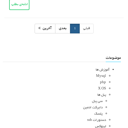
ادامه‌ی مطلب
قبلی
1
بعدی
آخرین
موضوعات
آموزش ها
Mysql
php
X OS
پنل ها
سی پنل
دایرکت ادمین
پلسک
دستورات ssh
لینوکس