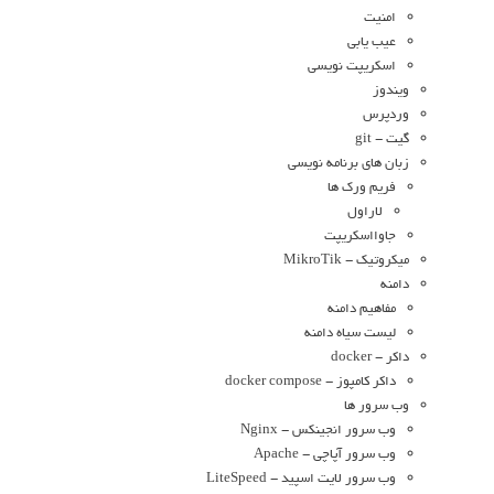
امنیت
عیب یابی
اسکریپت نویسی
ویندوز
وردپرس
گیت - git
زبان های برنامه نویسی
فریم ورک ها
لاراول
جاوااسکریپت
میکروتیک - MikroTik
دامنه
مفاهیم دامنه
لیست سیاه دامنه
داکر - docker
داکر کامپوز - docker compose
وب سرور ها
وب سرور انجینکس - Nginx
وب سرور آپاچی - Apache
وب سرور لایت اسپید - LiteSpeed