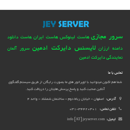
سرور مجازی
هاست لینوکس
هاست ایران
هاست دانلود
لایسنس دایرکت ادمین
دامنه ارزان
سرور آلمان
نمایندگی دایرکت ادمین
تماس با ما
شما هم اکنون میتوانید با اوپراتور های ما بصورت رایگان از طریق سیستم گفتگوی
آنلاین صحبت کنید و پاسخ پرسش هایتان را دریافت کنید.
آدرس:
اصفهان - خیابان رباط دوم - ساختمان شمشاد - واحد 4
تلفن تماس:
34420301-031
ایمیل:
info [AT] jeyserver.com