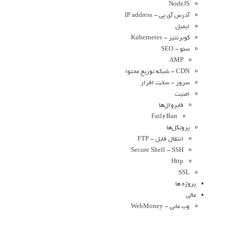
NodeJS
آدرس آی پی - IP address
ایمیل
کوبرنتیز - Kubernetes
سئو - SEO
AMP
CDN - شبکه توزیع محتوا
سرور - سخت افزار
امنیت
فایروال‌ها
Fail2Ban
پروتکل‌ها
انتقال فایل - FTP
Secure Shell - SSH
Http
SSL
پروژه ها
مالی
وب مانی - WebMoney