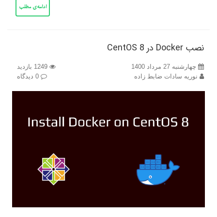
ادامه‌ی مطلب
نصب Docker در CentOS 8
چهارشنبه 27 مرداد 1400
1249 بازدید
نوریه سادات ضابط زاده
0 دیدگاه