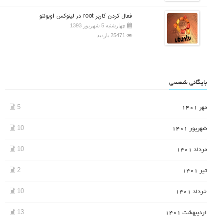
فعال کردن کاربر root در لینوکس اوبونتو
چهارشنبه 5 شهریور 1393
25471 بازدید
بایگانی شمسی
5
مهر 1401
10
شهریور 1401
10
مرداد 1401
2
تیر 1401
10
خرداد 1401
13
اردیبهشت 1401