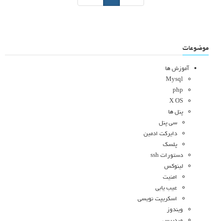
موضوعات
آموزش ها
Mysql
php
X OS
پنل ها
سی پنل
دایرکت ادمین
پلسک
دستورات ssh
لینوکس
امنیت
عیب یابی
اسکریپت نویسی
ویندوز
وردپرس