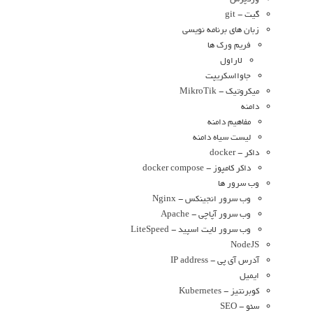
گیت - git
زبان های برنامه نویسی
فریم ورک ها
لاراول
جاوااسکریپت
میکروتیک - MikroTik
دامنه
مفاهیم دامنه
لیست سیاه دامنه
داکر - docker
داکر کامپوز - docker compose
وب سرور ها
وب سرور انجینکس - Nginx
وب سرور آپاچی - Apache
وب سرور لایت اسپید - LiteSpeed
NodeJS
آدرس آی پی - IP address
ایمیل
کوبرنتیز - Kubernetes
سئو - SEO