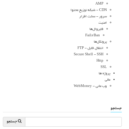
AMP
CDN - شبکه توزیع محتوا
سرور - سخت افزار
امنیت
فایروال‌ها
Fail2Ban
پروتکل‌ها
انتقال فایل - FTP
Secure Shell - SSH
Http
SSL
پروژه ها
مالی
وب مانی - WebMoney
جستجو
جستجو