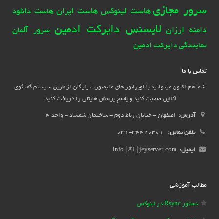
سرور مجازی
هاست لینوکس
هاست ایران
هاست دانلود
لایسنس دایرکت ادمین
دامنه ارزان
سرور آلمان
نمایندگی دایرکت ادمین
تماس با ما
شما هم اکنون میتوانید با اوپراتور های ما بصورت رایگان از طریق سیستم گفتگوی
آنلاین صحبت کنید و پاسخ پرسش هایتان را دریافت کنید.
آدرس:
اصفهان - خیابان رباط دوم - ساختمان شمشاد - واحد 4
تلفن تماس:
34420301-031
ایمیل:
info [AT] jeyserver.com
مطالب آموزشی
دستور Rsync در لینوکس