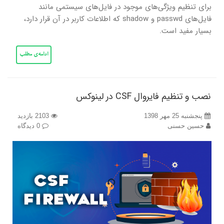
برای تنظیم ویژگی‌های موجود در فایل‌های سیستمی مانند
فایل‌های passwd و shadow که اطلاعات کاربر در آن قرار دارد،
بسیار مفید است.
ادامه‌ی مطلب
نصب و تنظیم فایروال CSF در لینوکس
پنجشنبه 25 مهر 1398
2103 بازدید
حسین حسنی
0 دیدگاه