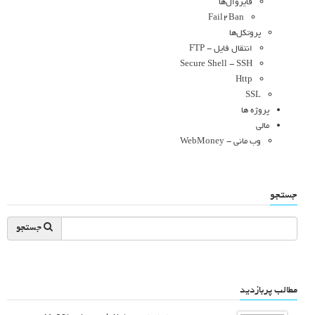
فایروال‌ها
Fail2Ban
پروتکل‌ها
انتقال فایل - FTP
Secure Shell - SSH
Http
SSL
پروژه ها
مالی
وب مانی - WebMoney
جستجو
جستجو
مطالب پربازدید