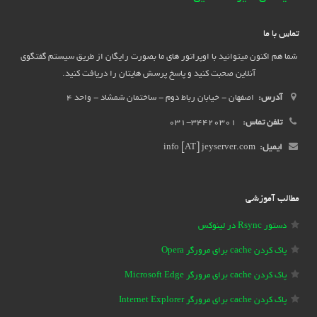
تماس با ما
شما هم اکنون میتوانید با اوپراتور های ما بصورت رایگان از طریق سیستم گفتگوی
آنلاین صحبت کنید و پاسخ پرسش هایتان را دریافت کنید.
آدرس:
اصفهان - خیابان رباط دوم - ساختمان شمشاد - واحد 4
تلفن تماس:
34420301-031
ایمیل:
info [AT] jeyserver.com
مطالب آموزشی
دستور Rsync در لینوکس
پاک کردن cache برای مرورگر Opera
پاک کردن cache برای مرورگر Microsoft Edge
پاک کردن cache برای مرورگر Internet Explorer