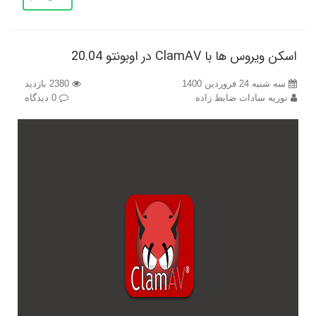
اسکن ویروس ها با ClamAV در اوبونتو 20.04
سه شنبه 24 فروردین 1400
2380 بازدید
نوریه سادات ضابط زاده
0 دیدگاه