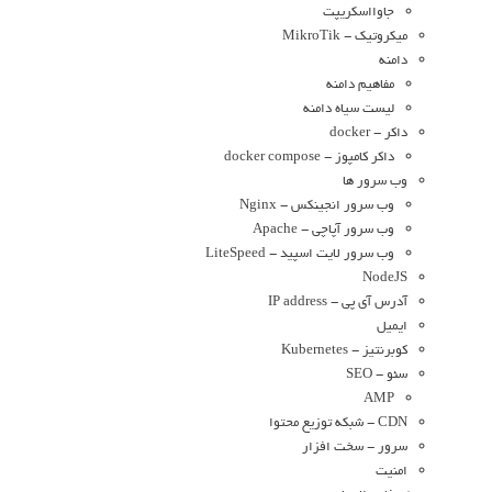
جاوااسکریپت
میکروتیک - MikroTik
دامنه
مفاهیم دامنه
لیست سیاه دامنه
داکر - docker
داکر کامپوز - docker compose
وب سرور ها
وب سرور انجینکس - Nginx
وب سرور آپاچی - Apache
وب سرور لایت اسپید - LiteSpeed
NodeJS
آدرس آی پی - IP address
ایمیل
کوبرنتیز - Kubernetes
سئو - SEO
AMP
CDN - شبکه توزیع محتوا
سرور - سخت افزار
امنیت