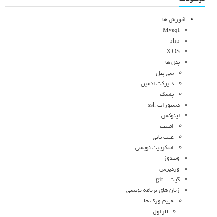
موضوعات
آموزش ها
Mysql
php
X OS
پنل ها
سی پنل
دایرکت ادمین
پلسک
دستورات ssh
لینوکس
امنیت
عیب یابی
اسکریپت نویسی
ویندوز
وردپرس
گیت - git
زبان های برنامه نویسی
فریم ورک ها
لاراول