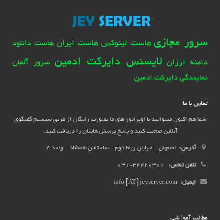
سرور مجازی
هاست لینوکس
هاست ایران
هاست دانلود
لایسنس دایرکت ادمین
دامنه ارزان
سرور آلمان
نمایندگی دایرکت ادمین
تماس با ما
شما هم اکنون میتوانید با اوپراتور های ما بصورت رایگان از طریق سیستم گفتگوی
آنلاین صحبت کنید و پاسخ پرسش هایتان را دریافت کنید.
آدرس:
اصفهان - خیابان رباط دوم - ساختمان شمشاد - واحد 4
تلفن تماس:
34420301-031
ایمیل:
info [AT] jeyserver.com
مطالب آموزشی