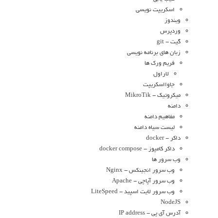
اسکریپت نویسی
ویندوز
وردپرس
گیت - git
زبان های برنامه نویسی
فریم ورک ها
لاراول
جاوااسکریپت
میکروتیک - MikroTik
دامنه
مفاهیم دامنه
لیست سیاه دامنه
داکر - docker
داکر کامپوز - docker compose
وب سرور ها
وب سرور انجینکس - Nginx
وب سرور آپاچی - Apache
وب سرور لایت اسپید - LiteSpeed
NodeJS
آدرس آی پی - IP address