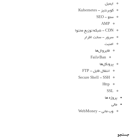
ایمیل
کوبرنتیز - Kubernetes
سئو - SEO
AMP
CDN - شبکه توزیع محتوا
سرور - سخت افزار
امنیت
فایروال‌ها
Fail2Ban
پروتکل‌ها
انتقال فایل - FTP
Secure Shell - SSH
Http
SSL
پروژه ها
مالی
وب مانی - WebMoney
جستجو