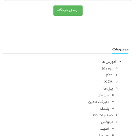
ارسال دیدگاه
موضوعات
آموزش ها
Mysql
php
X OS
پنل ها
سی پنل
دایرکت ادمین
پلسک
دستورات ssh
لینوکس
امنیت
عیب یابی