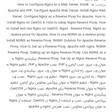
برچسب ها :
Install
،
How to Configure Nginx as a Web Server
Apache and PHP
،
Configure Apache Web Server
،
Install Nginx Web
Server
،
Configure Nginx as a Reverse Proxy for Apache
،
How to
Install Nginx on CentOS 8
،
How to setup Nginx Reverse Proxy
،
How
to install and use Nginx on CentOS
،
Nginx : Reverse Proxy
،
Nginx as
reverse proxy for Apache
،
How to use NGINX as a reverse proxy
،
Install NGINX as Reverse Proxy
،
NGINX Solution for Apache Reverse
Proxy
،
How to Set up a Reverse Proxy
،
Apache with nginx
،
NGINX
Reverse Proxy
،
Setting up an Nginx Reverse Proxy
،
Use NGINX as a
Set Up an Nginx Reverse Proxy
،
Reverse Proxy
،
پیکربندی Nginx به
عنوان وب سرور
،
نصب آپاچی و PHP
،
نصب Apache و PHP
،
تنظیم Nginx به
عنوان وب سرور
،
راه اندازی Nginx به عنوان وب سرور
،
پیکربندی وب سرور
Nginx
،
راه اندازی وب سرور Nginx
،
تنظیم وب سرور Nginx
،
نصب وب
سرور Nginx
،
تنظیم Nginx به عنوان پروکسی معکوس برای آپاچی
،
تنظیم
Nginx به عنوان Reverse Proxy برای Apache
،
نصب Nginx در CentOS8
،
پیکربندی Nginx به عنوان Reverse Proxy
،
پیکربندی Nginx به عنوان
پروکسی معکوس
،
نصب و استفاده از Nginx در CentOS
،
استفاده از Nginx
به عنوان پروکسی معکوس
،
نصب همزمان nginx و apache