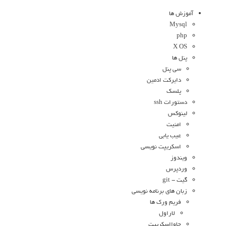
آموزش ها
Mysql
php
X OS
پنل ها
سی پنل
دایرکت ادمین
پلسک
دستورات ssh
لینوکس
امنیت
عیب یابی
اسکریپت نویسی
ویندوز
وردپرس
گیت - git
زبان های برنامه نویسی
فریم ورک ها
لاراول
جاوااسکریپت