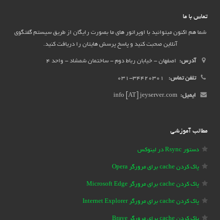
تماس با ما
شما هم اکنون میتوانید با اوپراتور های ما بصورت رایگان از طریق سیستم گفتگوی
آنلاین صحبت کنید و پاسخ پرسش هایتان را دریافت کنید.
آدرس:
اصفهان - خیابان رباط دوم - ساختمان شمشاد - واحد 4
تلفن تماس:
34420301-031
ایمیل:
info [AT] jeyserver.com
مطالب آموزشی
دستور Rsync در لینوکس
پاک کردن cache برای مرورگر Opera
پاک کردن cache برای مرورگر Microsoft Edge
پاک کردن cache برای مرورگر Internet Explorer
پاک کردن cache برای مرورگر Brave