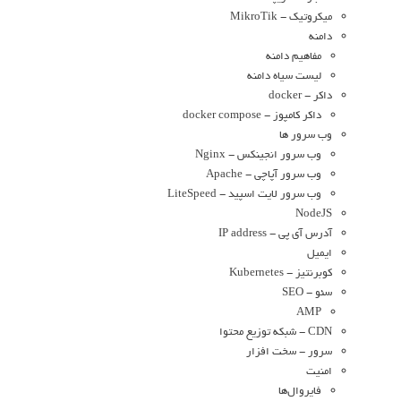
میکروتیک - MikroTik
دامنه
مفاهیم دامنه
لیست سیاه دامنه
داکر - docker
داکر کامپوز - docker compose
وب سرور ها
وب سرور انجینکس - Nginx
وب سرور آپاچی - Apache
وب سرور لایت اسپید - LiteSpeed
NodeJS
آدرس آی پی - IP address
ایمیل
کوبرنتیز - Kubernetes
سئو - SEO
AMP
CDN - شبکه توزیع محتوا
سرور - سخت افزار
امنیت
فایروال‌ها