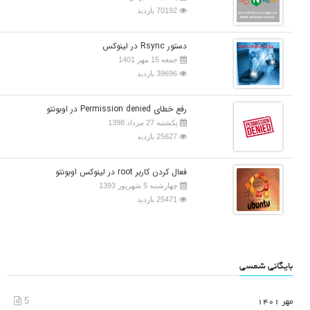
70192 بازدید
دستور Rsync در لینوکس
جمعه 15 مهر 1401
39696 بازدید
رفع خطای Permission denied در اوبونتو
یکشنبه 27 مرداد 1398
25627 بازدید
فعال کردن کاربر root در لینوکس اوبونتو
چهارشنبه 5 شهریور 1393
25471 بازدید
بایگانی شمسی
5
مهر 1401