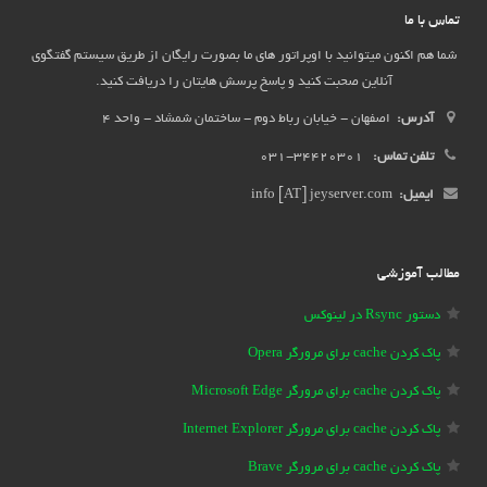
تماس با ما
شما هم اکنون میتوانید با اوپراتور های ما بصورت رایگان از طریق سیستم گفتگوی
آنلاین صحبت کنید و پاسخ پرسش هایتان را دریافت کنید.
آدرس:
اصفهان - خیابان رباط دوم - ساختمان شمشاد - واحد 4
تلفن تماس:
34420301-031
ایمیل:
info [AT] jeyserver.com
مطالب آموزشی
دستور Rsync در لینوکس
پاک کردن cache برای مرورگر Opera
پاک کردن cache برای مرورگر Microsoft Edge
پاک کردن cache برای مرورگر Internet Explorer
پاک کردن cache برای مرورگر Brave