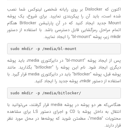
اکنون که Dislocker بر روی رایانه شخصی لینوکس شما نصب
شده است، باید آن را پیکربندی نمایید. برای شروع، یک پوشه
Mount جدید ایجاد کنید که در آن پارتیشن Bitlocker هنگام
اتمام مراحل رمزگشایی قابل دسترسی باشد. با استفاده از دستور
mkdir زیر، پوشه "bl-mount" را ایجاد نمایید.
sudo mkdir -p /media/bl-mount
پس از ایجاد پوشه "bl-mount" در دایرکتوری media، باید پوشه
دیگری ایجاد شود. نام این پوشه را "bitlocker" بگذارید. مانند
پوشه قبل، پوشه "bitlocker" باید در دایرکتوری media قرار گیرد. با
استفاده از دستور mkdir، پوشه جدید را ایجاد کنید.
sudo mkdir -p /media/bitlocker/
هنگامی‌که هر دو پوشه در پوشه media قرار گرفتند، می‌توانید با
انتقال به داخل پوشه با CD و اجرای دستور LS برای مشاهده
محتویات "media"، مطمئن شوید که پوشه‌ها در محل مورد نظر
قرار دارند.