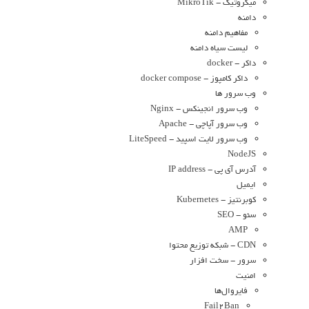
میکروتیک - MikroTik
دامنه
مفاهیم دامنه
لیست سیاه دامنه
داکر - docker
داکر کامپوز - docker compose
وب سرور ها
وب سرور انجینکس - Nginx
وب سرور آپاچی - Apache
وب سرور لایت اسپید - LiteSpeed
NodeJS
آدرس آی پی - IP address
ایمیل
کوبرنتیز - Kubernetes
سئو - SEO
AMP
CDN - شبکه توزیع محتوا
سرور - سخت افزار
امنیت
فایروال‌ها
Fail2Ban