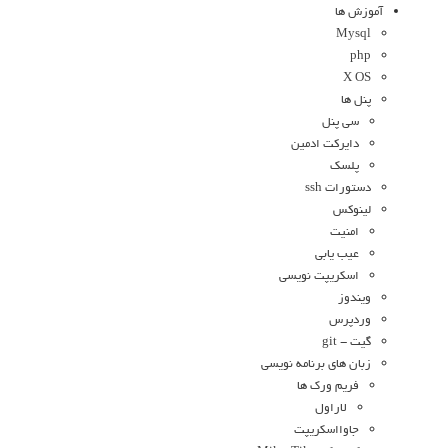
آموزش ها
Mysql
php
X OS
پنل ها
سی پنل
دایرکت ادمین
پلسک
دستورات ssh
لینوکس
امنیت
عیب یابی
اسکریپت نویسی
ویندوز
وردپرس
گیت - git
زبان های برنامه نویسی
فریم ورک ها
لاراول
جاوااسکریپت