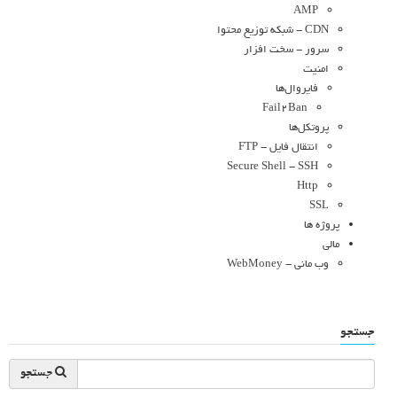
AMP
CDN - شبکه توزیع محتوا
سرور - سخت افزار
امنیت
فایروال‌ها
Fail2Ban
پروتکل‌ها
انتقال فایل - FTP
Secure Shell - SSH
Http
SSL
پروژه ها
مالی
وب مانی - WebMoney
جستجو
جستجو