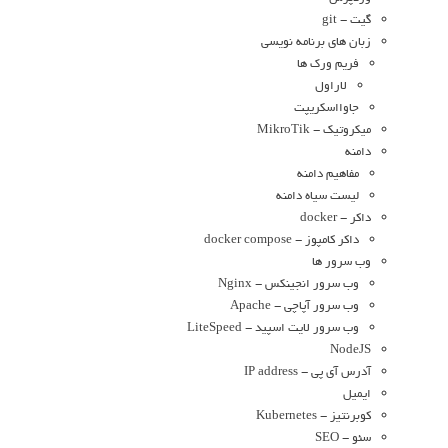
گیت - git
زبان های برنامه نویسی
فریم ورک ها
لاراول
جاوااسکریپت
میکروتیک - MikroTik
دامنه
مفاهیم دامنه
لیست سیاه دامنه
داکر - docker
داکر کامپوز - docker compose
وب سرور ها
وب سرور انجینکس - Nginx
وب سرور آپاچی - Apache
وب سرور لایت اسپید - LiteSpeed
NodeJS
آدرس آی پی - IP address
ایمیل
کوبرنتیز - Kubernetes
سئو - SEO