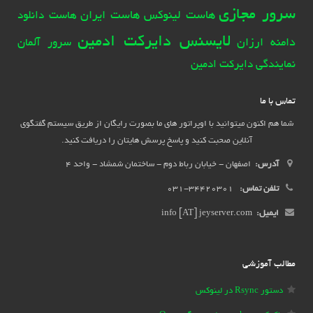
سرور مجازی
هاست لینوکس
هاست ایران
هاست دانلود
لایسنس دایرکت ادمین
دامنه ارزان
سرور آلمان
نمایندگی دایرکت ادمین
تماس با ما
شما هم اکنون میتوانید با اوپراتور های ما بصورت رایگان از طریق سیستم گفتگوی
آنلاین صحبت کنید و پاسخ پرسش هایتان را دریافت کنید.
آدرس:
اصفهان - خیابان رباط دوم - ساختمان شمشاد - واحد 4
تلفن تماس:
34420301-031
ایمیل:
info [AT] jeyserver.com
مطالب آموزشی
دستور Rsync در لینوکس