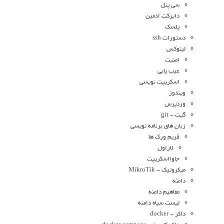
سی پنل
دایرکت ادمین
پلسک
دستورات ssh
لینوکس
امنیت
عیب یابی
اسکریپت نویسی
ویندوز
وردپرس
گیت - git
زبان های برنامه نویسی
فریم ورک ها
لاراول
جاوااسکریپت
میکروتیک - MikroTik
دامنه
مفاهیم دامنه
لیست سیاه دامنه
داکر - docker