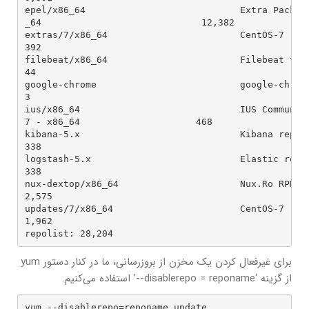
epel/x86_64                            Extra Packag
_64                             12,382

extras/7/x86_64                        CentOS-7 - Extras                                                                
392

filebeat/x86_64                        Filebeat for ELK clients                                          
44

google-chrome                          google-chrome                                                                               
3

ius/x86_64                             IUS Community
7 - x86_64                     468

kibana-5.x                             Kibana repository for 5.x packages             
338

logstash-5.x                           Elastic repository for 5.x packages           
338

nux-dextop/x86_64                      Nux.Ro RPMs for general desktop use       
2,575

updates/7/x86_64                       CentOS-7 - Updates                                                           
1,962

repolist: 28,204
برای غیرفعال کردن یک مخزن از بروزرسانی، ما در کنار دستور yum
از گزینه ‘disablerepo = reponame--’ استفاده می‌کنیم.
yum --disablerepo=reponame update