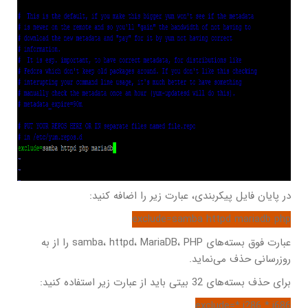
در پایان فایل پیکربندی، عبارت زیر را اضافه کنید:
exclude=samba httpd mariadb php
عبارت فوق بسته‌های samba، httpd، MariaDB، PHP را از به
روزرسانی حذف می‌نماید.
برای حذف بسته‌های 32 بیتی باید از عبارت زیر استفاده کنید:
exclude=*.i?86 *.i686