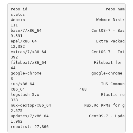
repo id                                 repo name                                                                                            
status

Webmin                              Webmin Distribution Neutral                                       
111

base/7/x86_64                     CentOS-7 - Base                                                                                 
9,591

epel/x86_64                         Extra Packages for Enterprise Linux
12,382

extras/7/x86_64                   CentOS-7 - Extras                                                                              
392

filebeat/x86_64                    Filebeat for ELK clients                                                    
44

google-chrome                     google-chrome                                                                                    
3

ius/x86_64                            IUS Community 
x86_64                       468

logstash-5.x                          Elastic repository for 5.x packages               
338

nux-dextop/x86_64              Nux.Ro RPMs for general desktop use                      
2,575

updates/7/x86_64                 CentOS-7 - Updates                                                                            
1,962

repolist: 27,866