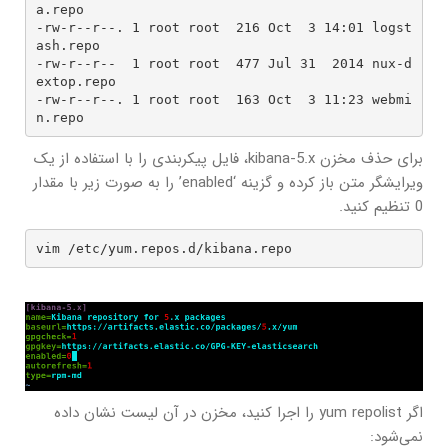
a.repo

-rw-r--r--. 1 root root  216 Oct  3 14:01 logst
ash.repo

-rw-r--r--  1 root root  477 Jul 31  2014 nux-d
extop.repo

-rw-r--r--. 1 root root  163 Oct  3 11:23 webmi
n.repo
برای حذف مخزن kibana-5.x، فایل پیکربندی را با استفاده از یک
ویرایشگر متن باز کرده و گزینه ‘enabled’ را به صورت زیر با مقدار
0 تنظیم کنید.
vim /etc/yum.repos.d/kibana.repo
اگر yum repolist را اجرا کنید، مخزن در آن لیست نشان داده
نمی‌شود: