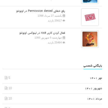
رفع خطای Permission denied در اوبونتو
یکشنبه 27 مرداد 1398
25617 بازدید
فعال کردن کاربر root در لینوکس اوبونتو
چهارشنبه 5 شهریور 1393
25464 بازدید
بایگانی شمسی
5
مهر 1401
10
شهریور 1401
10
مرداد 1401