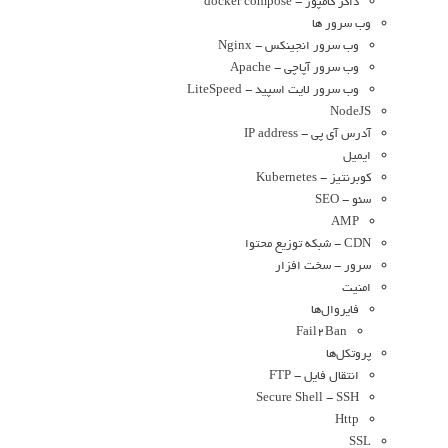
داکر کامپوز - docker compose
وب سرور ها
وب سرور انجینکس - Nginx
وب سرور آپاچی - Apache
وب سرور لایت اسپید - LiteSpeed
NodeJS
آدرس آی پی - IP address
ایمیل
کوبرنتیز - Kubernetes
سئو - SEO
AMP
CDN - شبکه توزیع محتوا
سرور - سخت افزار
امنیت
فایروال‌ها
Fail2Ban
پروتکل‌ها
انتقال فایل - FTP
Secure Shell - SSH
Http
SSL