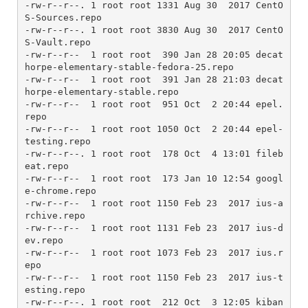
-rw-r--r--. 1 root root 1331 Aug 30  2017 CentO
S-Sources.repo

-rw-r--r--. 1 root root 3830 Aug 30  2017 CentO
S-Vault.repo

-rw-r--r--  1 root root  390 Jan 28 20:05 decat
horpe-elementary-stable-fedora-25.repo

-rw-r--r--  1 root root  391 Jan 28 21:03 decat
horpe-elementary-stable.repo

-rw-r--r--  1 root root  951 Oct  2 20:44 epel.
repo

-rw-r--r--  1 root root 1050 Oct  2 20:44 epel-
testing.repo

-rw-r--r--. 1 root root  178 Oct  4 13:01 fileb
eat.repo

-rw-r--r--  1 root root  173 Jan 10 12:54 googl
e-chrome.repo

-rw-r--r--  1 root root 1150 Feb 23  2017 ius-a
rchive.repo

-rw-r--r--  1 root root 1131 Feb 23  2017 ius-d
ev.repo

-rw-r--r--  1 root root 1073 Feb 23  2017 ius.r
epo

-rw-r--r--  1 root root 1150 Feb 23  2017 ius-t
esting.repo

-rw-r--r--. 1 root root  212 Oct  3 12:05 kiban