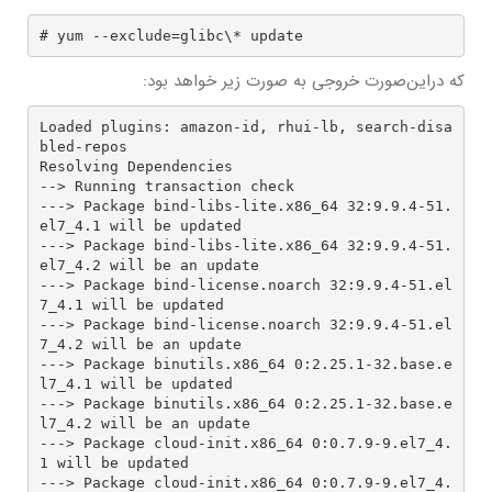
# yum --exclude=glibc\* update
که دراین‌صورت خروجی به صورت زیر خواهد بود:
Loaded plugins: amazon-id, rhui-lb, search-disa
bled-repos

Resolving Dependencies

--> Running transaction check

---> Package bind-libs-lite.x86_64 32:9.9.4-51.
el7_4.1 will be updated

---> Package bind-libs-lite.x86_64 32:9.9.4-51.
el7_4.2 will be an update

---> Package bind-license.noarch 32:9.9.4-51.el
7_4.1 will be updated

---> Package bind-license.noarch 32:9.9.4-51.el
7_4.2 will be an update

---> Package binutils.x86_64 0:2.25.1-32.base.e
l7_4.1 will be updated

---> Package binutils.x86_64 0:2.25.1-32.base.e
l7_4.2 will be an update

---> Package cloud-init.x86_64 0:0.7.9-9.el7_4.
1 will be updated

---> Package cloud-init.x86_64 0:0.7.9-9.el7_4.