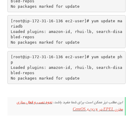
bled-repos

No packages marked for update
[root@ip-172-31-16-136 ec2-user]# yum update ma
riadb

Loaded plugins: amazon-id, rhui-lb, search-disa
bled-repos

No packages marked for update
[root@ip-172-31-16-136 ec2-user]# yum update ph
p

Loaded plugins: amazon-id, rhui-lb, search-disa
bled-repos

No packages marked for update
این مطلب نیز ممکن است برای شما مفید باشد:
نحوه نصب و فعال سازی
مخزن EPEL در CentOS 8/7/6