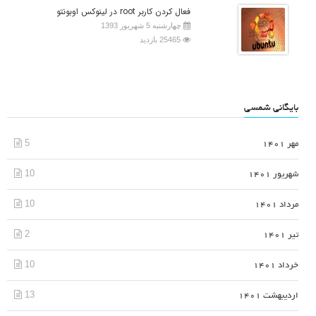
فعال کردن کاربر root در لینوکس اوبونتو
چهارشنبه 5 شهریور 1393
25465 بازدید
بایگانی شمسی
5
مهر 1401
10
شهریور 1401
10
مرداد 1401
2
تیر 1401
10
خرداد 1401
13
اردیبهشت 1401