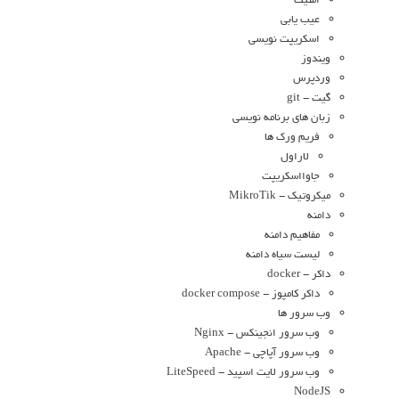
امنیت
عیب یابی
اسکریپت نویسی
ویندوز
وردپرس
گیت - git
زبان های برنامه نویسی
فریم ورک ها
لاراول
جاوااسکریپت
میکروتیک - MikroTik
دامنه
مفاهیم دامنه
لیست سیاه دامنه
داکر - docker
داکر کامپوز - docker compose
وب سرور ها
وب سرور انجینکس - Nginx
وب سرور آپاچی - Apache
وب سرور لایت اسپید - LiteSpeed
NodeJS