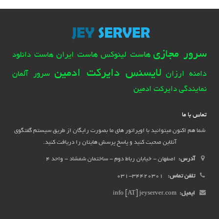
سرور مجازی
هاست لینوکس
هاست ایران
هاست دانلود
لایسنس دایرکت ادمین
دامنه ارزان
سرور آلمان
نمایندگی دایرکت ادمین
تماس با ما
شما هم اکنون میتوانید با اوپراتور های ما بصورت رایگان از طریق سیستم گفتگوی
آنلاین صحبت کنید و پاسخ پرسش هایتان را دریافت کنید.
آدرس:
اصفهان - خیابان رباط دوم - ساختمان شمشاد - واحد 4
تلفن تماس:
34420301-031
ایمیل:
info [AT] jeyserver.com