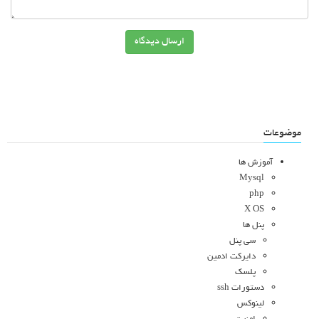
ارسال دیدگاه
موضوعات
آموزش ها
Mysql
php
X OS
پنل ها
سی پنل
دایرکت ادمین
پلسک
دستورات ssh
لینوکس