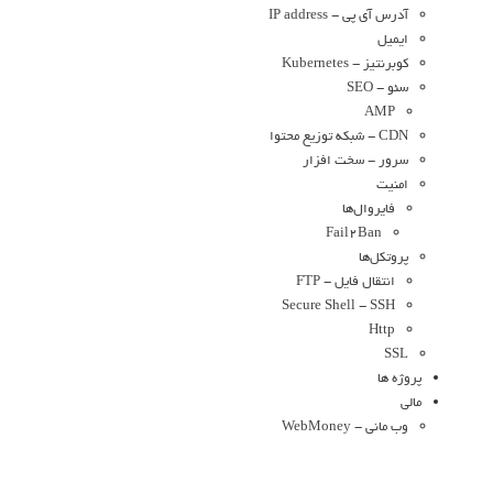
آدرس آی پی - IP address
ایمیل
کوبرنتیز - Kubernetes
سئو - SEO
AMP
CDN - شبکه توزیع محتوا
سرور - سخت افزار
امنیت
فایروال‌ها
Fail2Ban
پروتکل‌ها
انتقال فایل - FTP
Secure Shell - SSH
Http
SSL
پروژه ها
مالی
وب مانی - WebMoney