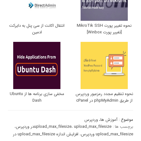
نحوه تغییر پورت MikroTik SSH
انتقال اکانت از سی پنل به دایرکت
[تغییر پورت Winbox]
ادمین
نحوه تنظیم مجدد رمزعبور وردپرس
مخفی سازی برنامه ها از Ubuntu
از طریق phpMyAdmin در cPanel
Dash
موضوع :
آموزش ها
،
وردپرس
برچسب ها :
upload_max_filesizeدر وردپرس
،
upload_max_filesize
،
upload_max_filesize وردپرس
،
افزایش اندازه upload_max_filesize در