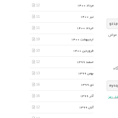
12
مرداد 1400
11
تیر 1400
gzip
11
خرداد 1400
 در عوض
19
اردیبهشت 1400
10
فروردین 1400
12
اسفند 1399
ایگاه
13
بهمن 1399
16
دی 1399
mysq
د رمز
16
آذر 1399
12
آبان 1399