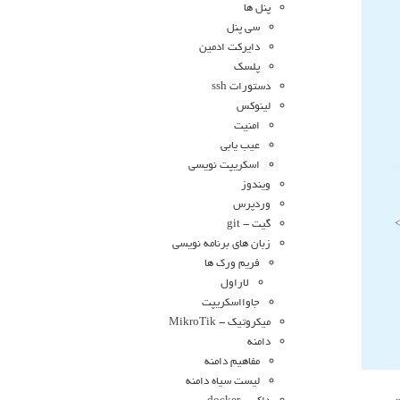
پنل ها
سی پنل
دایرکت ادمین
پلسک
دستورات ssh
لینوکس
امنیت
عیب یابی
اسکریپت نویسی
ویندوز
وردپرس
گیت - git
زبان های برنامه نویسی
فریم ورک ها
لاراول
جاوااسکریپت
میکروتیک - MikroTik
دامنه
مفاهیم دامنه
لیست سیاه دامنه