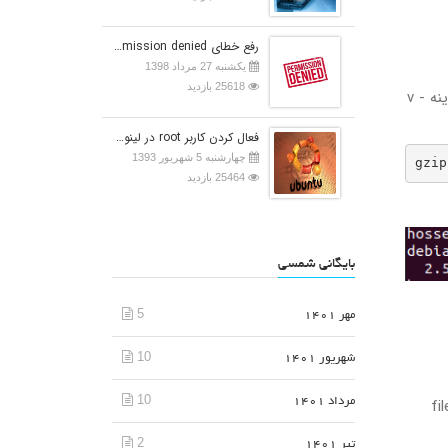
رفع خطای Permission denied در اوبونتو
یکشنبه 27 مرداد 1398
25618 بازدید
اگر می‌خواهید درصد کاهش و نام‌های فایل‌های در حال پردازش و به طور کلی، توضیحات اضافه‌ای از روند اجرای کار را ببینید، از گزینه - v
فعال کردن کاربر root در لینوکس اوبونتو
چهارشنبه 5 شهریور 1393
gzip
25464 بازدید
بایگانی شمسی
5
مهر 1401
10
شهریور 1401
10
 فایل‌هایی به نام file1، file2،
مرداد 1401
2
تیر 1401