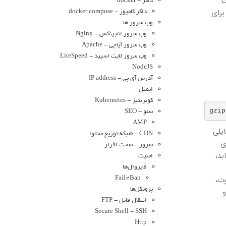
ت
داکر - docker
، مالکیت و برچسب زمان آن را حفظ کند؛ Gzip فرمت فایل‌های با پسوند .gz را نشان می‌دهد. در این راستا از ابزار gzip برای
داکر کامپوز - docker compose
وب سرور ها
وب سرور انجینکس - Nginx
وب سرور آپاچی - Apache
وب سرور لایت اسپید - LiteSpeed
NodeJS
آدرس آی پی - IP address
ایمیل
کوبرنتیز - Kubernetes
gzip
سئو - SEO
AMP
ایلی
CDN - شبکه توزیع محتوا
زی
سرور - سخت افزار
.tar.gz یا .tgz خاتمه می‌یابد،
امنیت
فایروال‌ها
تصاویر، صوت،
Fail2Ban
د و
پروتکل‌ها
انتقال فایل - FTP
Secure Shell - SSH
Http