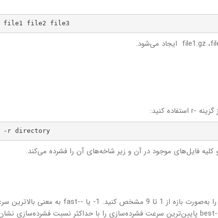
 file1 file2 file3
اده کنید:
 -r directory
gzip به شما امکان می‌دهد محدوده سطوح فشرده‌سازی را به‌صورت بازه از 1 تا 9 مشخص کنید. 1- یا --fast به معن
فشرده‌سازی با نسبت فشرده‌سازی حداقل است و 9- یا --best پایین‌ترین سرعت فشرده‌سازی را با حداکثر نسبت فشرده‌سازی نشان