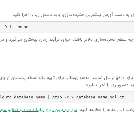
 -9 filename
بط با CPU است؛ بنابراین هر چه سطح فشرده‌سازی بالاتر باشد، اجرای فرآیند زمان بیشتری می‌گیرد و
برای ایجاد یک فایل .gz از روی stdin، خروجی دستور را برای gzip ارسال نمایید. به‌عنوان‌مثال، برای تهیه یک نسخه پشتیبان از پ
ldump database_name | gzip -c > database_name.sql.gz
درون و برون ریزی پایگاه داده و تنظیم مجد