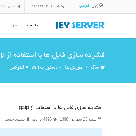
زبان:
فارسی
تلفن: 03134420301
ایمیل:
r.com
دامنه
سرور
فشرده سازی فایل ها با استفاده از gzip
بلاگ
آموزش ها
دستورات ssh
لینوکس
فشرده سازی فایل ها با استفاده از gzip
شنبه 23 شهریور 1398
4996 بازدید
حسین حسنی