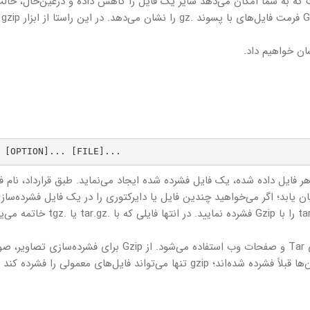
ست که به شما امکان می‌دهد سایز یک فایل را کاهش داده و درعین‌حال، حال
اصلی فایل
 [OPTION]... [FILE]...
ای هر فایل داده شده، یک فایل فشرده شده ایجاد می‌نماید. طبق قرارداد، نام ف
Gzip فشرده شده است، باید با پسوند .gz یا .z پایان یابد؛ اگر می‌خواهید چندین فایل یا دایرکتوری را در یک فایل فشرده‌سا
کنید، ابتدا باید یک فایل tar ایجاد کرده و سپس فایل .tar را با Gzip فشرده نمایید. در انتها فایلی که با 
از Gzip اغلب برای فشرده‌سازی فایل‌های متنی، فایل‌های Tar و صفحات وب استفاده می‌شود. از Gzip برای فشرده‌سازی 
اسناد PDF و سایر فایل‌های باینری استفاده نکنید؛ زیرا آن‌ها قبلاً فشرده شده‌اند؛ gzip تنها می‌تواند فایل‌های معمولی را فشرده کن