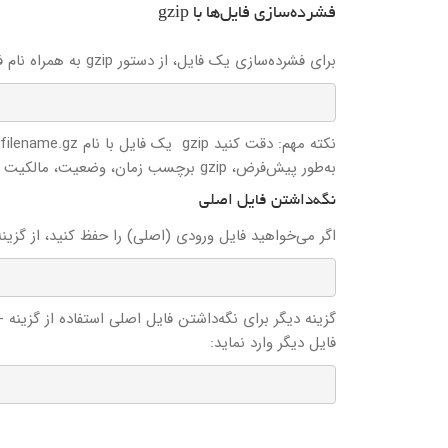
فشرده‌سازی فایل‌ها با gzip
برای فشرده‌سازی یک فایل، از دستور gzip به همراه نام فایل استفاده کنید:
نکته مهم: دقت کنید gzip یک فایل با نام filename.gz ایجاد کرده و فایل اصلی را حذف می‌کند!
به‌طور پیش‌فرض، gzip برچسب زمان، وضعیت، مالکیت و نام فایل اصلی را در فایل فشرده نگه می‌دارد.
نگه‌داشتن فایل اصلی
اگر می‌خواهید فایل ورودی (اصلی) را حفظ کنید، از گزینه -k (مخفف عبارت keep) استفاده ک
فایل دیگر وارد نماید: