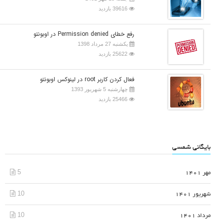
39616 بازدید
رفع خطای Permission denied در اوبونتو
یکشنبه 27 مرداد 1398
25622 بازدید
فعال کردن کاربر root در لینوکس اوبونتو
چهارشنبه 5 شهریور 1393
25466 بازدید
بایگانی شمسی
5
مهر 1401
10
شهریور 1401
10
مرداد 1401