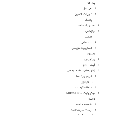
پنل ها
سی پنل
دایرکت ادمین
پلسک
دستورات ssh
لینوکس
امنیت
عیب یابی
اسکریپت نویسی
ویندوز
وردپرس
گیت - git
زبان های برنامه نویسی
فریم ورک ها
لاراول
جاوااسکریپت
میکروتیک - MikroTik
دامنه
مفاهیم دامنه
لیست سیاه دامنه