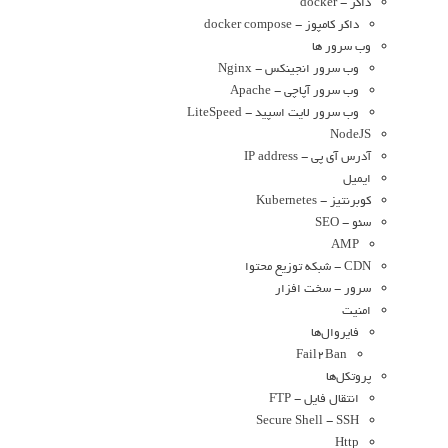
داکر - docker
داکر کامپوز - docker compose
وب سرور ها
وب سرور انجینکس - Nginx
وب سرور آپاچی - Apache
وب سرور لایت اسپید - LiteSpeed
NodeJS
آدرس آی پی - IP address
ایمیل
کوبرنتیز - Kubernetes
سئو - SEO
AMP
CDN - شبکه توزیع محتوا
سرور - سخت افزار
امنیت
فایروال‌ها
Fail2Ban
پروتکل‌ها
انتقال فایل - FTP
Secure Shell - SSH
Http