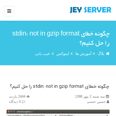
چگونه خطای stdin: not in gzip format
را حل کنیم؟
بلاگ
آموزش ها
لینوکس
عیب یابی
چگونه خطای stdin: not in gzip format را حل کنیم؟
سه شنبه 2 مهر 1398
2444 بازدید
حسین حسنی
0 دیدگاه