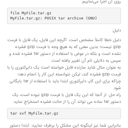
روی آن اجرا ‌‌می‌نماییم:
file MyFile.tar.gz

MyFile.tar.gz: POSIX tar archive (GNU)
دلیل:
دلیل خطا کاملاً مشخص است. اگرچه این فایل، یک فایل با فرمت
gzip نیست؛ بدین معنی که به هیچ وجه با فرمت gzip فشرده
نشده است و بلکه در عوض با استفاده از دستور tar فشرده شده و
سپس به دلایلی نام آن تغییر یافته است.
به عنوان مثال شاید سازنده فایل خواسته است یک دایرکتوری را با
فرمت gzip فشرده کند، لیکن نتوانسته این کار را انجام دهد؛
چراکه برای این کار، دایرکتوری ابتدا باید با استفاده از tar بایگانی
شود.
راه حل: از آنجا که این یک فایل با فرمت gzip نبوده است، یک
دستور tar ساده می تواند آن را از حالت فشرده استخراج نماید:
tar xvf MyFile.tar.gz
بنابراین شما نیز اینگونه این مشکل را برطرف ‌‌نمایید: ابتدا دستور