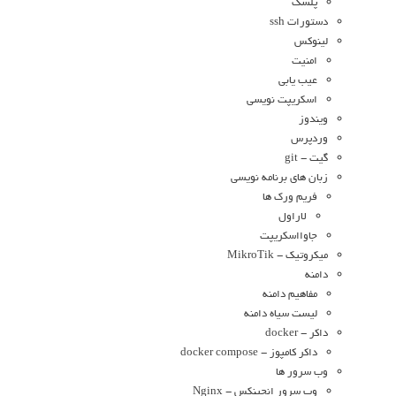
پلسک
دستورات ssh
لینوکس
امنیت
عیب یابی
اسکریپت نویسی
ویندوز
وردپرس
گیت - git
زبان های برنامه نویسی
فریم ورک ها
لاراول
جاوااسکریپت
میکروتیک - MikroTik
دامنه
مفاهیم دامنه
لیست سیاه دامنه
داکر - docker
داکر کامپوز - docker compose
وب سرور ها
وب سرور انجینکس - Nginx