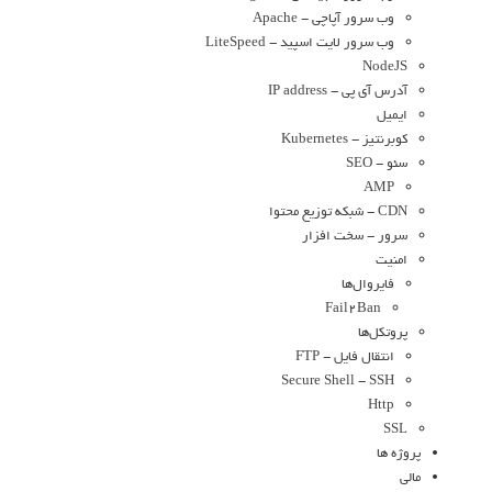
وب سرور آپاچی - Apache
وب سرور لایت اسپید - LiteSpeed
NodeJS
آدرس آی پی - IP address
ایمیل
کوبرنتیز - Kubernetes
سئو - SEO
AMP
CDN - شبکه توزیع محتوا
سرور - سخت افزار
امنیت
فایروال‌ها
Fail2Ban
پروتکل‌ها
انتقال فایل - FTP
Secure Shell - SSH
Http
SSL
پروژه ها
مالی