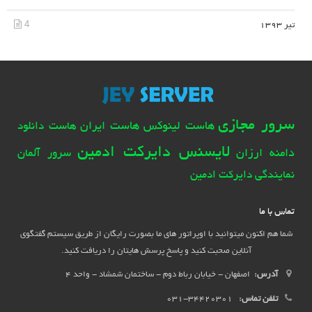
4
تیر 1393
سرور مجازی
هاست لینوکس
هاست ایران
هاست دانلود
لایسنس دایرکت ادمین
دامنه ارزان
سرور آلمان
نمایندگی دایرکت ادمین
تماس با ما
شما هم اکنون میتوانید با اوپراتور های ما بصورت رایگان از طریق سیستم گفتگوی
آنلاین صحبت کنید و پاسخ پرسش هایتان را دریافت کنید.
آدرس:
اصفهان - خیابان رباط دوم - ساختمان شمشاد - واحد 4
تلفن تماس:
34420301-031