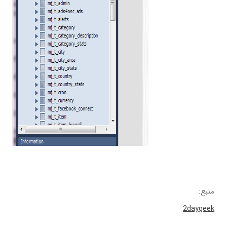
منبع:
2daygeek