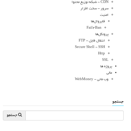
CDN - شبکه توزیع محتوا
سرور - سخت افزار
امنیت
فایروال‌ها
Fail2Ban
پروتکل‌ها
انتقال فایل - FTP
Secure Shell - SSH
Http
SSL
پروژه ها
مالی
وب مانی - WebMoney
جستجو
جستجو