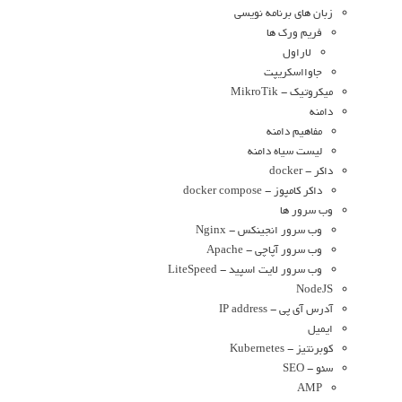
زبان های برنامه نویسی
فریم ورک ها
لاراول
جاوااسکریپت
میکروتیک - MikroTik
دامنه
مفاهیم دامنه
لیست سیاه دامنه
داکر - docker
داکر کامپوز - docker compose
وب سرور ها
وب سرور انجینکس - Nginx
وب سرور آپاچی - Apache
وب سرور لایت اسپید - LiteSpeed
NodeJS
آدرس آی پی - IP address
ایمیل
کوبرنتیز - Kubernetes
سئو - SEO
AMP