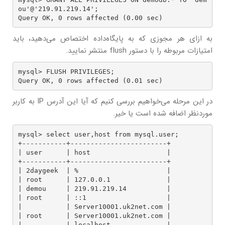
ou'@'219.91.219.14';

Query OK, 0 rows affected (0.00 sec)
به ازای هر مجوزی که به پایگاه‌داده اختصاص می‌دهید، باید
امتیازات مربوطه را با دستور flush منتشر نمایید.
mysql> FLUSH PRIVILEGES;

Query OK, 0 rows affected (0.01 sec)
در این مرحله می‌خواهیم بررسی کنیم که آیا این آدرس IP به کاربر
موردنظر اضافه شده است یا خیر.
mysql> select user,host from mysql.user;

+-----------+------------------------+

| user      | host                   |

+-----------+------------------------+

| 2daygeek  | %                      |

| root      | 127.0.0.1              |

| demou     | 219.91.219.14          |

| root      | ::1                    |

|           | Server10001.uk2net.com |

| root      | Server10001.uk2net.com |

|           | localhost              |
