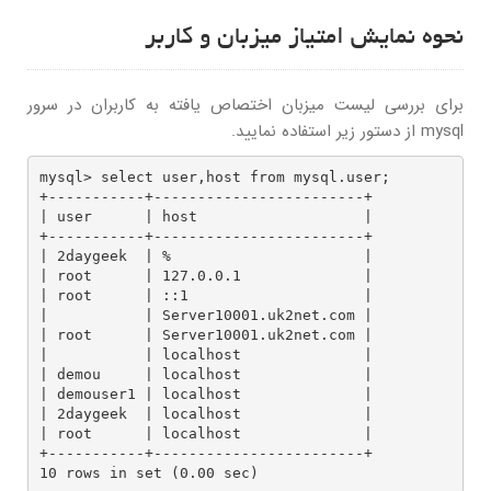
نحوه نمایش امتیاز میزبان و کاربر
برای بررسی لیست میزبان اختصاص یافته به کاربران در سرور
mysql از دستور زیر استفاده نمایید.
mysql> select user,host from mysql.user;

+-----------+------------------------+

| user      | host                   |

+-----------+------------------------+

| 2daygeek  | %                      |

| root      | 127.0.0.1              |

| root      | ::1                    |

|           | Server10001.uk2net.com |

| root      | Server10001.uk2net.com |

|           | localhost              |

| demou     | localhost              |

| demouser1 | localhost              |

| 2daygeek  | localhost              |

| root      | localhost              |

+-----------+------------------------+

10 rows in set (0.00 sec)