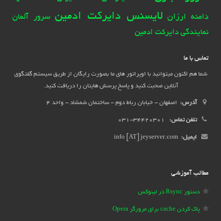
لایسنس دایرکت ادمین
دامنه ارزان
سرور آلمان
نمایندگی دایرکت ادمین
تماس با ما
شما هم اکنون میتوانید با اوپراتور های ما بصورت رایگان از طریق سیستم گفتگوی
آنلاین صحبت کنید و پاسخ پرسش هایتان را دریافت کنید.
آدرس:
اصفهان - خیابان رباط دوم - ساختمان شمشاد - واحد 4
تلفن تماس:
34420301-031
ایمیل:
info [AT] jeyserver.com
مطالب آموزشی
دستور Rsync در لینوکس
پاک کردن cache برای مرورگر Opera