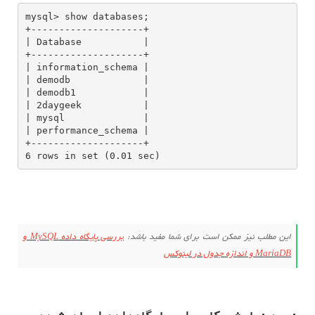
mysql> show databases;

+--------------------+

| Database           |

+--------------------+

| information_schema |

| demodb             |

| demodb1            |

| 2daygeek           |

| mysql              |

| performance_schema |

+--------------------+

6 rows in set (0.01 sec)
این مطلب نیز ممکن است برای شما مفید باشد:
بررسی پایگاه داده MySQL و
MariaDB و اندازه جدول در لینوکس