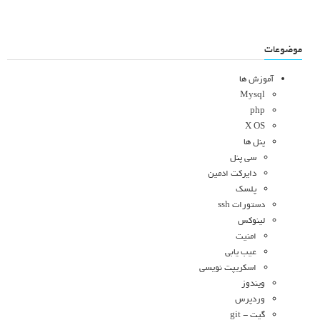
موضوعات
آموزش ها
Mysql
php
X OS
پنل ها
سی پنل
دایرکت ادمین
پلسک
دستورات ssh
لینوکس
امنیت
عیب یابی
اسکریپت نویسی
ویندوز
وردپرس
گیت - git