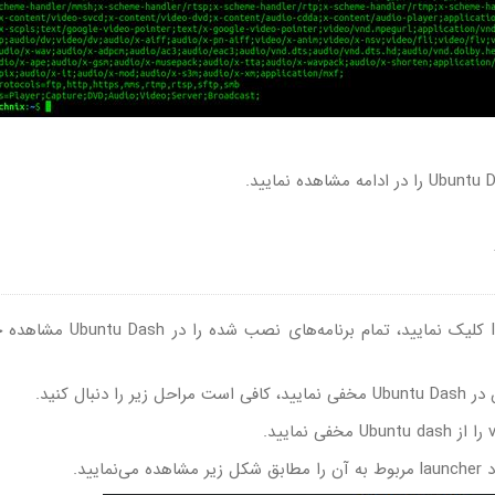
هنگامی‌که روی گزینه Show Applications در launcher کلیک نمایید، تمام بر
ال کنید.