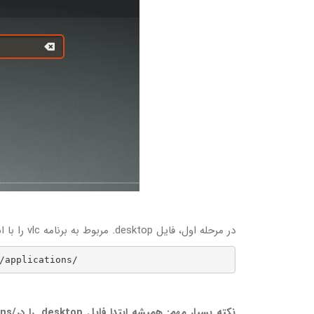
در مرحله اول، فایل desktop. مربوط به برنامه vlc را با استفاده از دستور زیر در دایرکتوری /local/share/aplications./~ کپی کنید.
/applications/