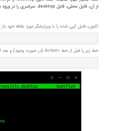
از آن، فایل محلی، فایل desktop. سراسری را در ورود بعدی بازنویسی خواهد کرد.
اکنون، فایل کپی شده را با ویرایشگر مورد علاقه خود باز ن
خط زیر را قبل از خط =Action (در صورت وجود) و بعد از خط اول یعنی [Desktop Entry] اضافه کنید: