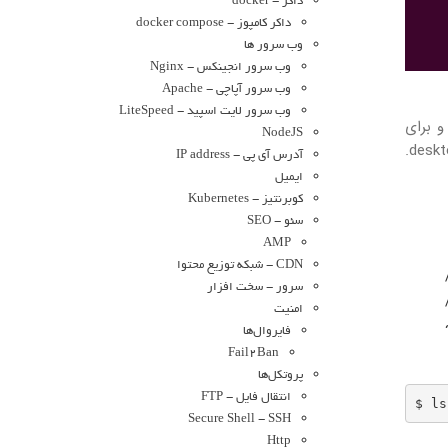
داکر - docker
داکر کامپوز - docker compose
وب سرور ها
وب سرور انجینکس - Nginx
وب سرور آپاچی - Apache
وب سرور لایت اسپید - LiteSpeed
 مربوطه (یعنی launcher) ایجاد شده و برای
NodeJS
دسترسی سریع در منوی Dash یا Application قرار می‌گیرد. launcherهای برنامه، چیزی جز یک فایل متنی ساده با پسوند desktop.
آدرس آی پی - IP address
ایمیل
کوبرنتیز - Kubernetes
سئو - SEO
AMP
CDN - شبکه توزیع محتوا
سرور - سخت افزار
امنیت
فایروال‌ها
Fail2Ban
پروتکل‌ها
انتقال فایل - FTP
$ ls
Secure Shell - SSH
Http