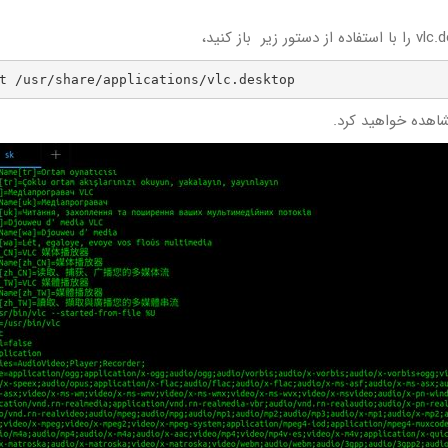
t /usr/share/applications/vlc.desktop
شاهده خواهید کرد.