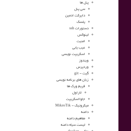
پنل ها
سی پنل
دایرکت ادمین
پلسک
دستورات ssh
لینوکس
امنیت
عیب یابی
اسکریپت نویسی
ویندوز
وردپرس
گیت - git
زبان های برنامه نویسی
فریم ورک ها
لاراول
جاوااسکریپت
میکروتیک - MikroTik
دامنه
مفاهیم دامنه
لیست سیاه دامنه