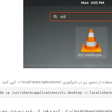
do cp /usr/share/applications/vlc.desktop ~/.local/share
نکته بسیار مهم: همیشه ابتدا فایل desktop. را در/local/share/aplications./~ کپی کرده و فایل کپی شده را وی