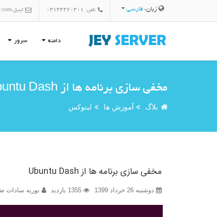
زبان:
فارسی
تلفن: 03134420301
ایمیل:
r.com
دامنه
سرور
مخفی سازی برنامه ها از Ubuntu Dash
بلاگ
آموزش ها
لینوکس
مخفی سازی برنامه ها از Ubuntu Dash
دوشنبه 26 خرداد 1399
1355 بازدید
نوریه سادات ضا