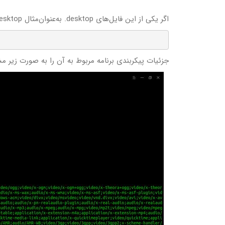
اگر یکی از این فایل‌های desktop. به‌عنوان‌مثال vlc.desktop را با استفاده از دستور زیر باز کنید،
جزئیات پیکربندی برنامه مربوط به آن را به صورت زیر م