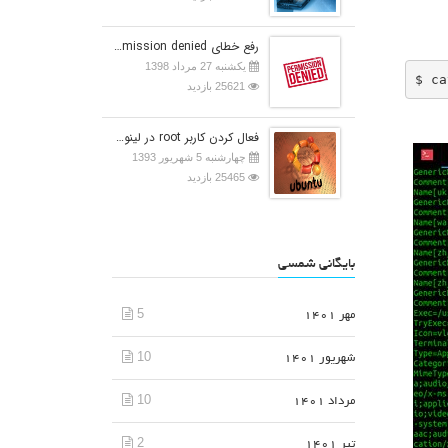
رفع خطای Permission denied در اوبونتو
یکشنبه 27 مرداد 1398
$ ca
25621 بازدید
فعال کردن کاربر root در لینوکس اوبونتو
چهارشنبه 5 شهریور 1393
25465 بازدید
بایگانی شمسی
5
مهر 1401
10
شهریور 1401
10
مرداد 1401
2
تیر 1401