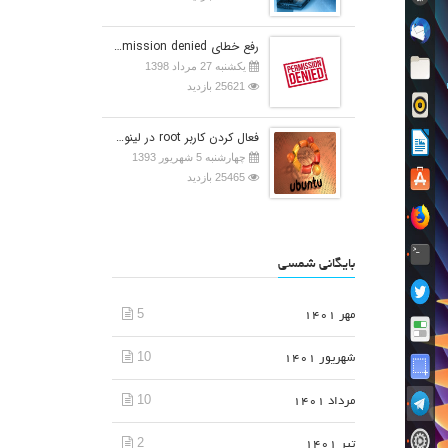
رفع خطای Permission denied در اوبونتو
یکشنبه 27 مرداد 1398
25621 بازدید
فعال کردن کاربر root در لینوکس اوبونتو
چهارشنبه 5 شهریور 1393
25465 بازدید
بایگانی شمسی
5
مهر 1401
10
شهریور 1401
10
مرداد 1401
2
تیر 1401