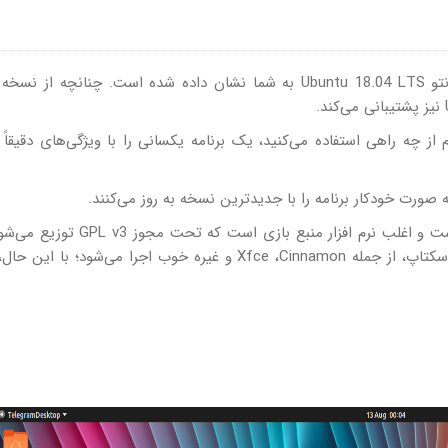
در ادامه، چهار روش مختلف برای نصب تلگرام در اوبونتو Ubuntu 18.04 LTS به شما نشان داده شده است. چنانچه
ز چه راهی استفاده می‌کنید، یک برنامه یکسانی را با ویژگی‌های دقیقاً
برنامه دسکتاپ تلگرام برای لینوکس یک برنامه بومی است و اغلب نرم افزار منبع باز
آن در GitHub موجود است. اگرچه در اکثر محیط‌های دسکتاپ، از جمله Xfce ،Cinnamon و غیره خوب اجرا می‌شود