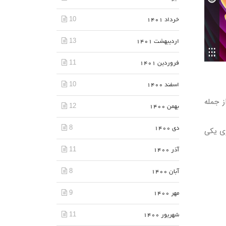
10
خرداد 1401
13
اردیبهشت 1401
11
فروردین 1401
10
اسفند 1400
 از جمله
12
بهمن 1400
8
تقل تلگرام است، بر روی یکی
دی 1400
11
آذر 1400
8
آبان 1400
9
مهر 1400
11
شهریور 1400