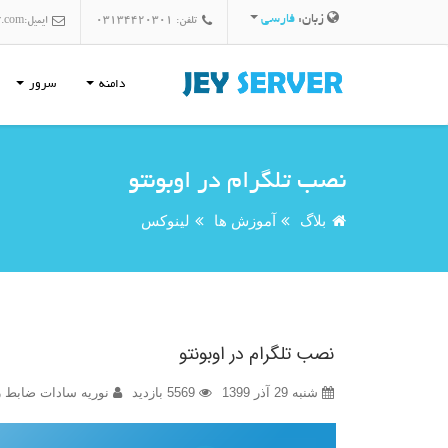
زبان:
فارسی
تلفن: 03134420301
ایمیل:
r.com
دامنه
سرور
نصب تلگرام در اوبونتو
بلاگ
آموزش ها
لینوکس
نصب تلگرام در اوبونتو
شنبه 29 آذر 1399
5569 بازدید
نوریه سادات ضابط ز