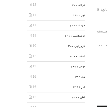
12
مرداد 1400
نمایید تا
11
تیر 1400
11
خرداد 1400
امه را بر روی سیستم شما نصب نمی‌کند؛ بلکه یک میانبر برنامه "Telegram" را به منوی app و app launcher سیستم
19
اردیبهشت 1400
رت نصب
10
فروردین 1400
12
اسفند 1399
13
بهمن 1399
16
دی 1399
16
آذر 1399
12
آبان 1399