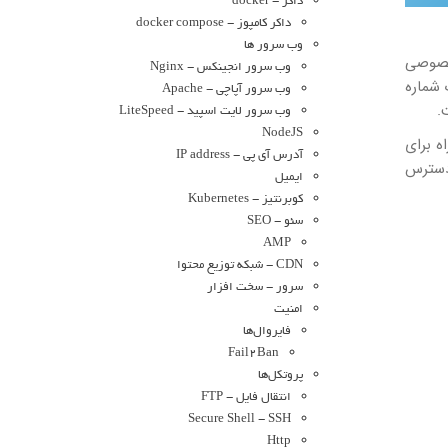
داکر - docker
داکر کامپوز - docker compose
وب سرور ها
وب به همراه رمزگذاری server-side و حریم خصوصی
وب سرور انجینکس - Nginx
ام به یک شماره
وب سرور آپاچی - Apache
وب سرور لایت اسپید - LiteSpeed
NodeJS
 راه برای
آدرس آی پی - IP address
فاده از کلاینت دسکتاپ رسمی تلگرام است که برای ویندوز، macOS و Linux در دسترس
ایمیل
کوبرنتیز - Kubernetes
سئو - SEO
AMP
CDN - شبکه توزیع محتوا
سرور - سخت افزار
امنیت
فایروال‌ها
Fail2Ban
پروتکل‌ها
انتقال فایل - FTP
Secure Shell - SSH
Http