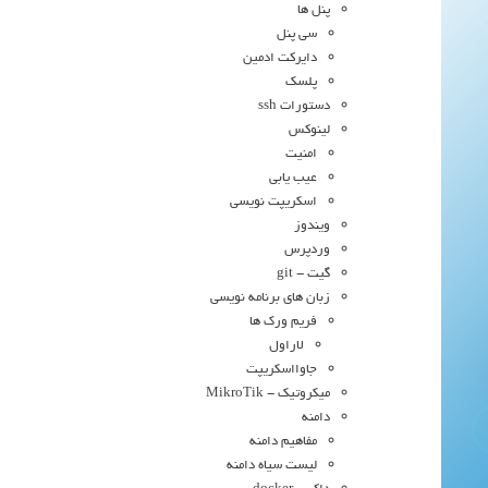
پنل ها
سی پنل
دایرکت ادمین
پلسک
دستورات ssh
لینوکس
امنیت
عیب یابی
اسکریپت نویسی
ویندوز
وردپرس
گیت - git
زبان های برنامه نویسی
فریم ورک ها
لاراول
جاوااسکریپت
میکروتیک - MikroTik
دامنه
مفاهیم دامنه
لیست سیاه دامنه