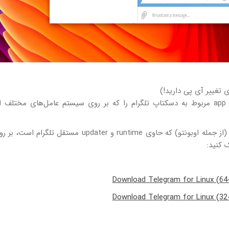
ای تغییر آی پی دارید!)
، شما می توانید app installer مربوط به دسکتاپ تلگرام را که بر روی سیستم عامل‌های مختلف
به منظور بارگیری بسته tarball برای توزیع‌های لینوکس (از جمله اوبونتو) که حاوی runtime و updater مس
 کنید:
Download Telegram for Linux (64-b
Download Telegram for Linux (32-b