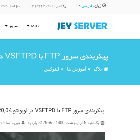
زبان:
فارسی
تلفن: 03134420301
ایمیل:
r.com
دامنه
سرور
پیکربندی سرور FTP با VSFTPD در اوبونتو 20.04
بلاگ
آموزش ها
لینوکس
پیکربندی سرور FTP با VSFTPD در اوبونتو 20.04
یکشنبه 5 اردیبهشت 1400
3175 بازدید
نوریه سادات