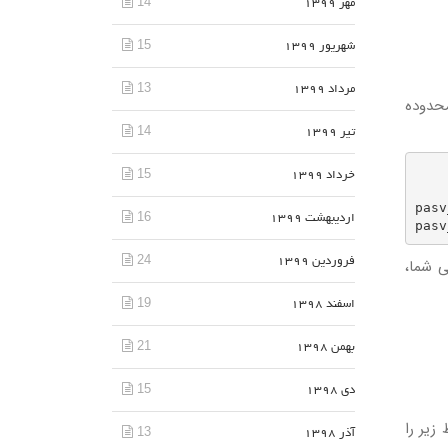
14
مهر 1399
15
شهریور 1399
13
مرداد 1399
passive)، حداقل و حداکثر محدوده
14
تیر 1399
         
15
خرداد 1399
pasv
16
اردیبهشت 1399
24
کلاینت FTP در محدوده انتخابی شما،
فروردین 1399
19
اسفند 1398
21
بهمن 1398
15
دی 1398
 زیر را
13
آذر 1398