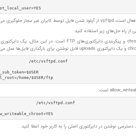
        /etc/vsftpd.conf

_sub_token=$USER

l_root=/home/$USER/ftp
            /etc/vsftpd.conf

w_writeable_chroot=YES
 دسترسی نوشتن در دایرکتوری اصلی را به کاربر خود اعطا کنید.