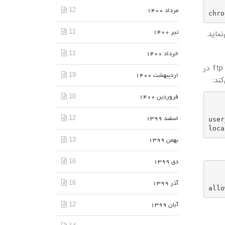
12
مرداد 1400
11
تیر 1400
11
خرداد 1400
روش 1. گزینه توصیه شده، فعال نگه داشتن ویژگی chroot و پیکربندی دایرکتوری‌های FTP است. در این مثال، یک دایرکتوری ftp در
19
اردیبهشت 1400
10
فروردین 1400
        
12
user
اسفند 1399
loca
13
بهمن 1399
16
دی 1399
       
16
آذر 1399
allo
12
آبان 1399