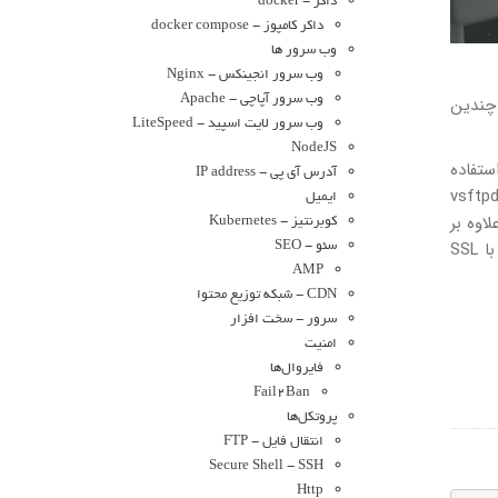
داکر - docker
داکر کامپوز - docker compose
وب سرور ها
وب سرور انجینکس - Nginx
‌ها بین چندین
وب سرور آپاچی - Apache
وب سرور لایت اسپید - LiteSpeed
NodeJS
 استفاده
آدرس آی پی - IP address
‌شود. سرورهای FTP منبع باز مختلفی برای لینوکس موجود است که مشهورترین و پرکاربردترین آن‌ها PureFTPd ،ProFTPD و vsftpd
ایمیل
م کرد. علاوه بر
کوبرنتیز - Kubernetes
این، نحوه پیکربندی سرور را به منظور محدود کردن کاربران در دسترسی به دایرکتوری اصلی خود و رمزگذاری فایل‌های منتقل شده با SSL
سئو - SEO
AMP
CDN - شبکه توزیع محتوا
سرور - سخت افزار
امنیت
فایروال‌ها
Fail2Ban
پروتکل‌ها
انتقال فایل - FTP
Secure Shell - SSH
Http