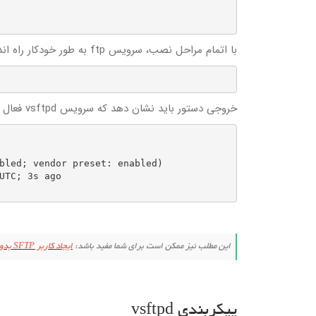
با اتمام مراحل نصب، سرویس ftp به طور خودکار راه اندازی می‌شود. برای تأیید آن، وضعیت سرویس را چاپ کنید:
خروجی دستور باید نشان دهد که سرویس vsftpd فعال و در حال اجرا است:
این مطلب نیز ممکن است برای شما مفید باشد:
ایجاد کاربر SFTP بدون دسترسی Shell در CentOS / RHEL 8
پیکربندی vsftpd