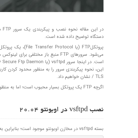
دستگاه توضیح داده شده است.
پروتکلFTP (یا ocol
/ TLS نشان خواهیم داد.
اگرچه FTP یک پروتکل بسیار محبوب است؛ اما به منظور انتقال امن‌تر و سریع‌تر داده‌ها، باید از SCP یا SFTP استفاده کنید.
نصب vsftpd در اوبونتو 20.04
بسته vsftpd در مخازن اوبونتو موجود است؛ بنابراین به منظور نصب آن کافیست دستورات زیر را اجرا نمایید: