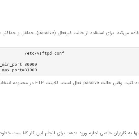
به طور پیش فرض، vsftpd از حالت فعال (active) استفاده می‌کند. برای استفاده از حالت غیرفعال (
     /etc/vsftpd.conf

_min_port=30000

برای اتصال passive FTP می‌توانید از هر پورتی استفاده کنید. وقتی حالت passive فعال است، 
ربندی کنید که تنها به کاربران خاصی اجازه ورود بدهد. برای انجام این کار کافیست خطوط