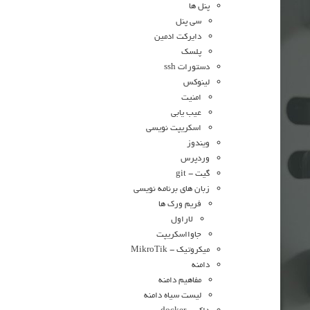
پنل ها
سی پنل
دایرکت ادمین
پلسک
دستورات ssh
لینوکس
امنیت
عیب یابی
اسکریپت نویسی
ویندوز
وردپرس
گیت - git
زبان های برنامه نویسی
فریم ورک ها
لاراول
جاوااسکریپت
میکروتیک - MikroTik
دامنه
مفاهیم دامنه
لیست سیاه دامنه