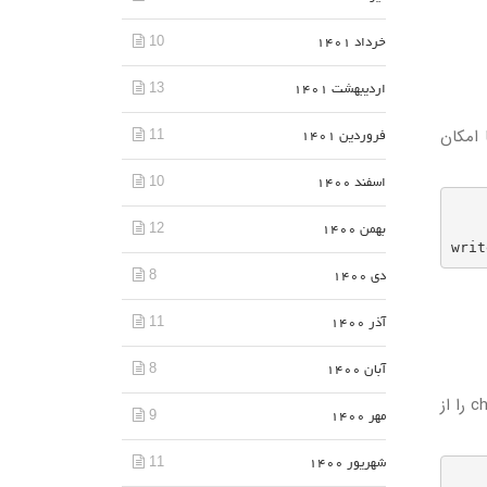
10
خرداد 1401
13
اردیبهشت 1401
ها امکان
11
فروردین 1401
10
اسفند 1400
        
12
بهمن 1400
8
دی 1400
11
آذر 1400
8
آبان 1400
به منظور جلوگیری از دسترسی کاربران محلی FTP به فایل‌های خارج از دایرکتوری‌های اصلی خود، خط مربوط به chroot_local_user را از
9
مهر 1400
11
شهریور 1400
        