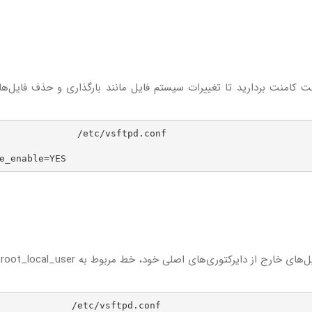
کرده و آن را از حالت کامنت بردارید تا تغییرات سیستم فایل مانند بارگذاری و حذف فایل‌
          /etc/vsftpd.conf

         /etc/vsftpd.conf
