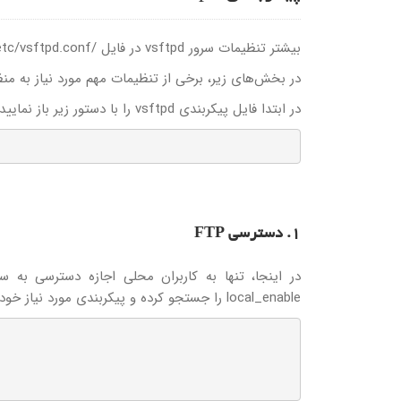
بیشتر تنظیمات سرور vsftpd در فایل /etc/vsftpd.conf ذخیره شده است.
در بخش‌های زیر، برخی از تنظیمات مهم مورد نیاز به منظور پیکربندی ایم
در ابتدا فایل پیکربندی vsftpd را با دستور زیر باز نمایید:
1. دسترسی FTP
local_enable را جستجو کرده و پیکربندی مورد نیاز خود را در آن خطوط، به صورت زیر وارد کنید: