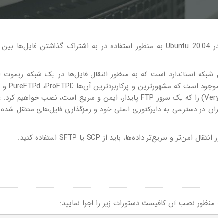
در این مقاله نحوه نصب و پیکربندی یک سرور FTP در Ubuntu 20.04 به منظور استفاده در به اشتراک گذاشتن فایل
File Transfer Prot)، یک پروتکل شبکه استاندارد است که به منظور انتقال فایل‌ها در یک شبکه ریموت
می
است. در اینجا سرور vsftpd (یا Very Secure Ftp Daemon) را که یک سرور FTP پایدار، ایمن و سریع است، نصب خواهی