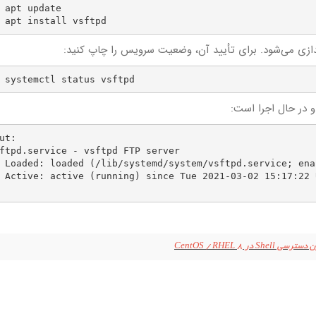
 apt update

 apt install vsftpd
 systemctl status vsftpd
ut:

ftpd.service - vsftpd FTP server

reset: enabled)

 UTC; 3s ago
