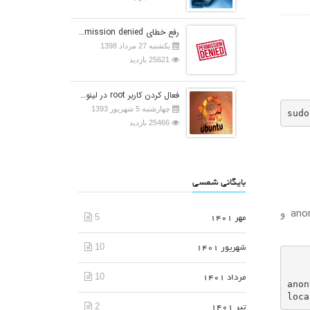
رفع خطای Permission denied در اوبونتو
یکشنبه 27 مرداد 1398
25621 بازدید
فعال کردن کاربر root در لینوکس اوبونتو
چهارشنبه 5 شهریور 1393
sudo
25466 بازدید
بایگانی شمسی
در اینجا، تنها به کاربران محلی اجازه دسترسی به سرور FTP را خواهیم داد. بدین منظور باید، دستورات anonymous_enable و
5
مهر 1401
10
شهریور 1401
       
10
مرداد 1401
anon
2
تیر 1401