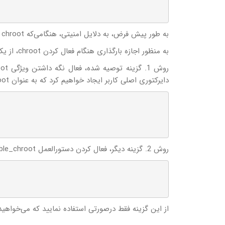
به طور پیش فرض، به دلایل امنیتی، هنگامی‌که chroot فعال است، vsftpd از آپلود شدن فایل توسط کابران غیر مجاز جلوگیری می‌نماید.
به منظور اجازه بارگذاری هنگام فعال کردن chroot، از یکی از راه حل‌های زیر استفاده کنید:
دایرکتوری اصلی کاربر ایجاد خواهیم کرد که به عنوان chroot و یک دایرکتوری uploads قابل نوشتن برای بارگذاری فایل‌ها عمل می‌کند:
روش 2. گزینه دیگر، فعال کردن دستورالعمل allow_writeable_chroot است:
از این گزینه فقط درصورتی استفاده نمایید که می‌خواهید