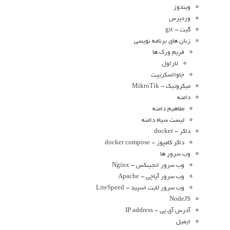
ویندوز
وردپرس
گیت - git
زبان های برنامه نویسی
فریم ورک ها
لاراول
جاوااسکریپت
میکروتیک - MikroTik
دامنه
مفاهیم دامنه
لیست سیاه دامنه
داکر - docker
داکر کامپوز - docker compose
وب سرور ها
وب سرور انجینکس - Nginx
وب سرور آپاچی - Apache
وب سرور لایت اسپید - LiteSpeed
NodeJS
آدرس آی پی - IP address
ایمیل