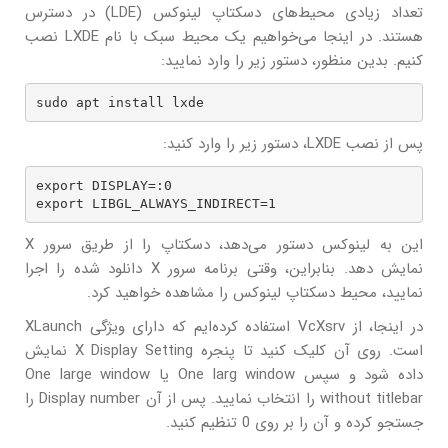
تعداد زیادی محیط‌های دسکتاپ لینوکس (LDE) در دسترس
هستند. در اینجا می‌خواهیم یک محیط سبک با نام LXDE نصب
کنیم. بدین منظور، دستور زیر را وارد نمایید:
sudo apt install lxde
پس از نصب LXDE، دستور زیر را وارد کنید:
export DISPLAY=:0

export LIBGL_ALWAYS_INDIRECT=1
این به لینوکس دستور می‌دهد، دسکتاپ را از طریق سرور X
نمایش دهد. بنابراین، وقتی برنامه سرور X دانلود شده را اجرا
نمایید، محیط دسکتاپ لینوکس را مشاهده خواهید کرد.
در اینجا، از VcXsrv استفاده کرده‌ایم که دارای ویژگی XLaunch
است. روی آن کلیک کنید تا پنجره X Display Setting نمایش
داده شود و سپس One larg window یا One large window
without titlebar را انتخاب نمایید. پس از آن Display number را
جستجو کرده و آن را بر روی 0 تنظیم کنید.