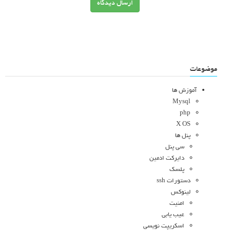
ارسال دیدگاه
موضوعات
آموزش ها
Mysql
php
X OS
پنل ها
سی پنل
دایرکت ادمین
پلسک
دستورات ssh
لینوکس
امنیت
عیب یابی
اسکریپت نویسی