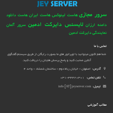
سرور مجازی
هاست لینوکس
هاست ایران
هاست دانلود
لایسنس دایرکت ادمین
دامنه ارزان
سرور آلمان
نمایندگی دایرکت ادمین
تماس با ما
شما هم اکنون میتوانید با اوپراتور های ما بصورت رایگان از طریق سیستم گفتگوی
آنلاین صحبت کنید و پاسخ پرسش هایتان را دریافت کنید.
آدرس:
اصفهان - خیابان رباط دوم - ساختمان شمشاد - واحد 4
تلفن تماس:
34420301-031
ایمیل:
info [AT] jeyserver.com
مطالب آموزشی