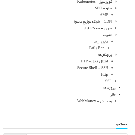
کوبرنتیز - Kubernetes
سئو - SEO
AMP
CDN - شبکه توزیع محتوا
سرور - سخت افزار
امنیت
فایروال‌ها
Fail2Ban
پروتکل‌ها
انتقال فایل - FTP
Secure Shell - SSH
Http
SSL
پروژه ها
مالی
وب مانی - WebMoney
جستجو