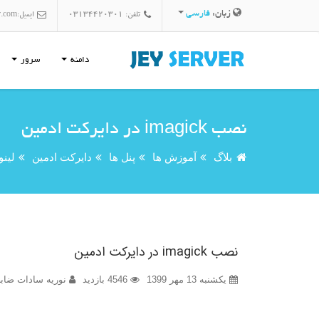
زبان:
فارسی
تلفن: 03134420301
ایمیل:
r.com
دامنه
سرور
نصب imagick در دایرکت ادمین
بلاگ
آموزش ها
پنل ها
دایرکت ادمین
لین
نصب imagick در دایرکت ادمین
یکشنبه 13 مهر 1399
4546 بازدید
نوریه سادات ضابط