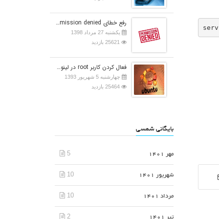
رفع خطای Permission denied در اوبونتو
serv
یکشنبه 27 مرداد 1398
25621 بازدید
فعال کردن کاربر root در لینوکس اوبونتو
چهارشنبه 5 شهریور 1393
25464 بازدید
بایگانی شمسی
5
مهر 1401
10
شهریور 1401
10
مرداد 1401
2
تیر 1401