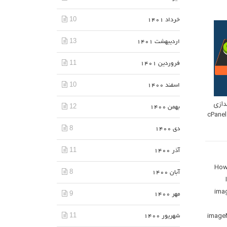
10
خرداد 1401
13
اردیبهشت 1401
11
فروردین 1401
10
اسفند 1400
ندازی
12
بهمن 1400
مجدد سرویس های سرور cPanel
8
دی 1400
11
آذر 1400
How 
8
آبان 1400
ima
9
مهر 1400
imageMagic
11
شهریور 1400