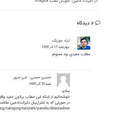
در دایرکت ادمین
،
آموزش نصب imagick
2 دیدگاه
ترند موزیک
چهارشنبه 17 آذر 1400
مطلب مفیدی بود ممنونم
حسین حسنی - جی سرور
شنبه 20 آذر 1400
سلام،
خوشحالیم از اینکه این مطلب براتون مفید واق
در صورتی که به کنترل‌پنل دایرکت‌ادمین علاقمند
og/category/tutorials/panels/directadmin