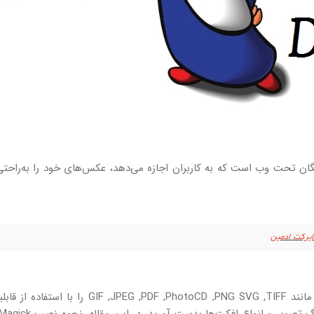
 باز و رایگان تحت وب است که به کاربران اجازه می‌دهد، عکس‌های خود را به‌راحت
شما می‌توانید با ابزار Imagick، انواع فرمت‌های عکس مانند  ,JPEG ,PDF ,PhotoCD ,PNG SVG ,TIFF