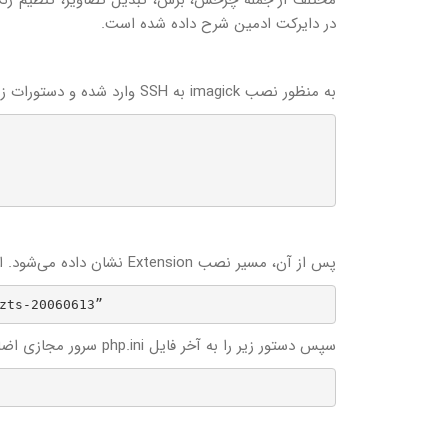
در دایرکت ادمین شرح داده شده است.
به منظور نصب imagick به SSH وارد شده و دستورات زیر را اجرا نمایید:
پس از آن، مسیر نصب Extension نشان داده می‌شود. این مسیر را به صورت زیر در فایل php.ini و در بخش extension_dir اضافه کنید.
zts-20060613”
سپس دستور زیر را به آخر فایل php.ini سرور مجازی اضافه نمایید: