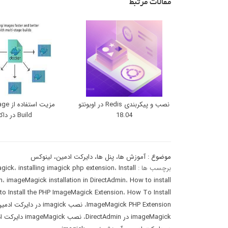
مقالات مرتبط
نصب و پیکربندی Redis در اوبونتو
مزیت است
18.04
Build در داکر
موضوع :
آموزش ها
،
پنل ها
،
دایرکت ادمین
،
لینوکس
برچسب ها :
Install
،
installing imagick php extension
،
gick
n
،
imageMagick installation in DirectAdmin
،
How to install
to Install the PHP ImageMagick Extension
،
How To Install
ImageMagick PHP Extension
،
نصب imagick در دایرکت ادمین
imageMagick در DirectAdmin
،
نصب imageMagick دایرکت ادمین