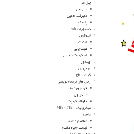
پنل ها
سی پنل
دایرکت ادمین
پلسک
دستورات ssh
لینوکس
امنیت
عیب یابی
اسکریپت نویسی
ویندوز
وردپرس
گیت - git
زبان های برنامه نویسی
فریم ورک ها
لاراول
جاوااسکریپت
میکروتیک - MikroTik
دامنه
مفاهیم دامنه
لیست سیاه دامنه