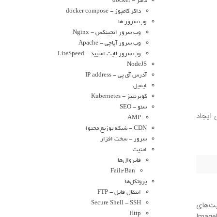
داکر - docker
داکر کامپوز - docker compose
وب سرور ها
وب سرور انجینکس - Nginx
وب سرور آپاچی - Apache
وب سرور لایت اسپید - LiteSpeed
NodeJS
آدرس آی پی - IP address
ایمیل
کوبرنتیز - Kubernetes
سئو - SEO
ی ایجاد
AMP
CDN - شبکه توزیع محتوا
سرور - سخت افزار
امنیت
فایروال‌ها
Fail2Ban
پروتکل‌ها
انتقال فایل - FTP
GIF را با استفاده از قابلیت‌های
Secure Shell - SSH
Http