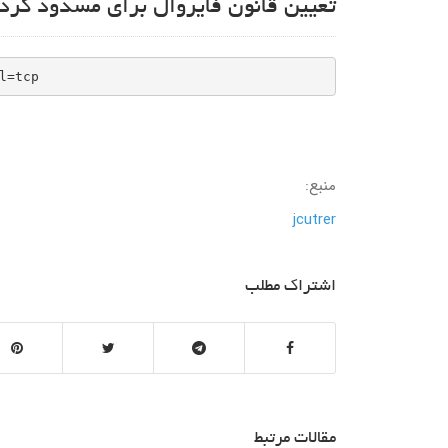
تعیین قانون فایروال برای مسدود کردن تمام ترا
l=tcp
منبع:
jcutrer
اشتراک مطلب
مقالات مرتبط