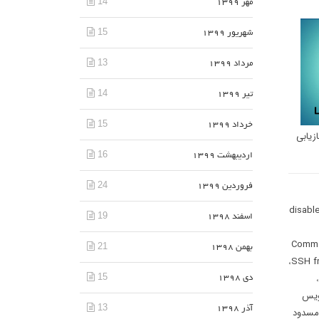
14
مهر 1399
15
شهریور 1399
13
مرداد 1399
14
تیر 1399
15
خرداد 1399
زیابی
16
اردیبهشت 1399
24
فروردین 1399
disabl
19
اسفند 1398
Comma
21
بهمن 1398
،
SSH fr
15
،
دی 1398
ویس
13
آذر 1398
 مسدود