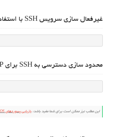
غیرفعال سازی سرویس SSH با استفاده از دستور ترمینال
محدود سازی دسترسی به SSH برای IPهای خاص
این مطلب نیز ممکن است برای شما مفید باشد:
بازیابی پسوردهای RouterOS از یک فایل پشتیبان