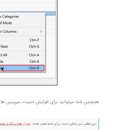
همچنین شما میتوانید برای افزایش امنیت، سرویس های دی
این مطلب نیز ممکن است برای شما مفید باشد:
احراز هویت کلید عمومی SSH در روتر RouterOS با استفاده از کل