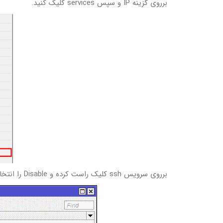
برروی گزینه IP و سپس services کلیک کنید.
برروی سرویس ssh کلیک راست کرده و Disable را انتخاب نمایید.