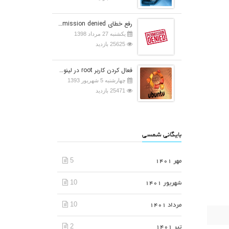
رفع خطای Permission denied در اوبونتو
یکشنبه 27 مرداد 1398
25625 بازدید
فعال کردن کاربر root در لینوکس اوبونتو
چهارشنبه 5 شهریور 1393
25471 بازدید
بایگانی شمسی
5
مهر 1401
10
شهریور 1401
10
مرداد 1401
2
تیر 1401