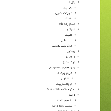
پنل ها
سی پنل
دایرکت ادمین
پلسک
دستورات ssh
لینوکس
امنیت
عیب یابی
اسکریپت نویسی
ویندوز
وردپرس
گیت - git
زبان های برنامه نویسی
فریم ورک ها
لاراول
جاوااسکریپت
میکروتیک - MikroTik
دامنه
مفاهیم دامنه
لیست سیاه دامنه