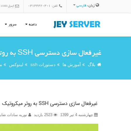
زبان:
فارسی
تلفن: 03134420301
ایمیل:
r.com
دامنه
سرور
غیرفعال سازی دسترسی SSH به روتر میکروتیک
بلاگ
آموزش ها
دستورات ssh
لینوکس
می
غیرفعال سازی دسترسی SSH به روتر میکروتیک
چهارشنبه 4 تیر 1399
2523 بازدید
نوریه سادات ضابط