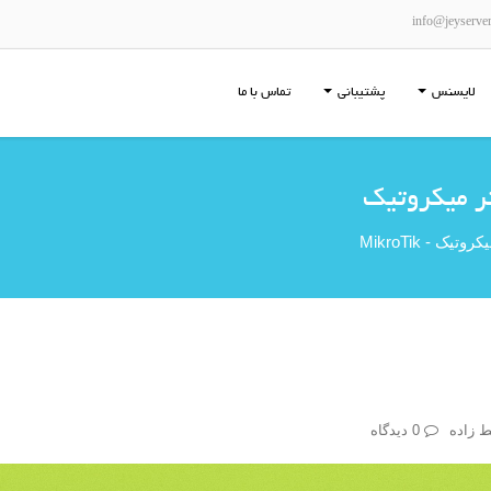
info@jeyserve
لایسنس
پشتیبانی
تماس با ما
کروتیک - MikroTik
 زاده
0 دیدگاه