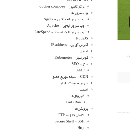
داکر - docker
داکر کامپوز - docker compose
وب سرور ها
وب سرور انجینکس - Nginx
وب سرور آپاچی - Apache
وب سرور لایت اسپید - LiteSpeed
NodeJS
آدرس آی پی - IP address
ایمیل
کوبرنتیز - Kubernetes
سئو - SEO
AMP
CDN - شبکه توزیع محتوا
سرور - سخت افزار
امنیت
فایروال‌ها
Fail2Ban
پروتکل‌ها
انتقال فایل - FTP
Secure Shell - SSH
Http