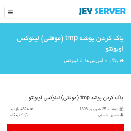
پاک کردن پوشه tmp (موقتی) لینوکس
اوبونتو
بلاگ
آموزش ها
لینوکس
پاک کردن پوشه tmp (موقتی) لینوکس اوبونتو
دوشنبه 25 شهریور 1398
4324 بازدید
حسین حسنی
0 دیدگاه