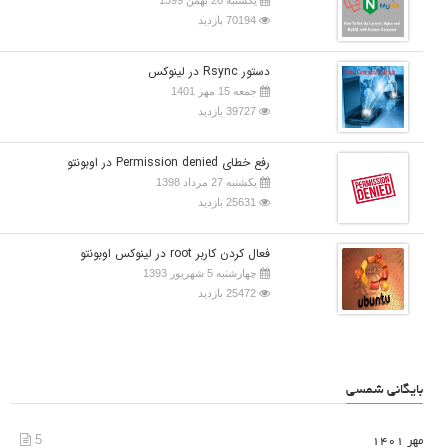
70194 بازدید
دستور Rsync در لینوکس
جمعه 15 مهر 1401
39727 بازدید
رفع خطای Permission denied در اوبونتو
یکشنبه 27 مرداد 1398
25631 بازدید
فعال کردن کاربر root در لینوکس اوبونتو
چهارشنبه 5 شهریور 1393
25472 بازدید
بایگانی شمسی
5
مهر 1401