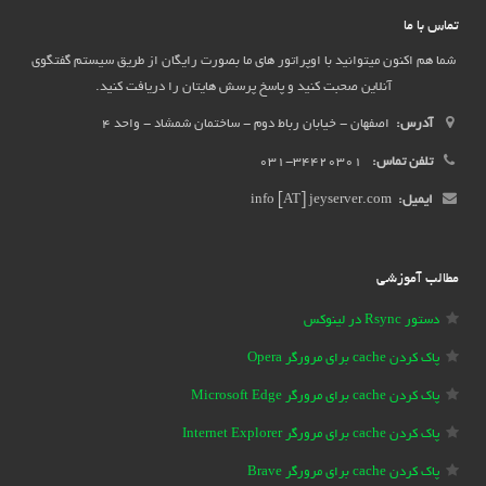
تماس با ما
شما هم اکنون میتوانید با اوپراتور های ما بصورت رایگان از طریق سیستم گفتگوی
آنلاین صحبت کنید و پاسخ پرسش هایتان را دریافت کنید.
آدرس:
اصفهان - خیابان رباط دوم - ساختمان شمشاد - واحد 4
تلفن تماس:
34420301-031
ایمیل:
info [AT] jeyserver.com
مطالب آموزشی
دستور Rsync در لینوکس
پاک کردن cache برای مرورگر Opera
پاک کردن cache برای مرورگر Microsoft Edge
پاک کردن cache برای مرورگر Internet Explorer
پاک کردن cache برای مرورگر Brave