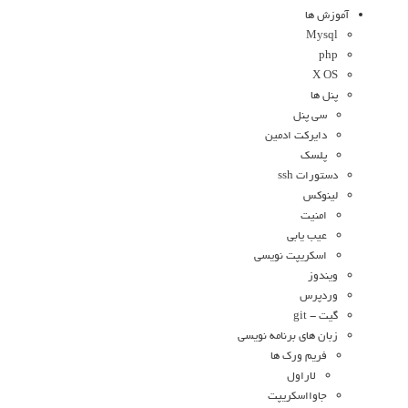
آموزش ها
Mysql
php
X OS
پنل ها
سی پنل
دایرکت ادمین
پلسک
دستورات ssh
لینوکس
امنیت
عیب یابی
اسکریپت نویسی
ویندوز
وردپرس
گیت - git
زبان های برنامه نویسی
فریم ورک ها
لاراول
جاوااسکریپت