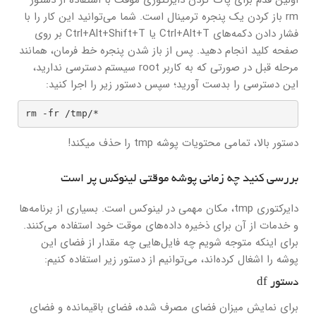
rm باز کردن یک پنجره ترمینال است. شما می‌توانید این کار را با
فشار دادن دکمه‌های Ctrl+Alt+T یا Ctrl+Alt+Shift+T بر روی
صفحه کلید انجام دهید. پس از باز شدن پنجره خط فرمان، همانند
مرحله قبل در صورتی که به کاربر root سیستم دسترسی ندارید،
این دسترسی را بدست آورید؛ سپس دستور زیر را اجرا کنید:
rm -fr /tmp/*
دستور بالا، تمامی محتویات پوشه tmp را حذف میکند!
بررسی کنید چه زمانی پوشه موقتی لینوکس پر است
دایرکتوری tmp، مکان مهمی در لینوکس است. بسیاری از برنامه‌ها
و خدمات از آن برای ذخیره داده‌های موقت خود استفاده می‌کنند.
برای اینکه متوجه شویم چه فایل‌هایی چه مقدار از فضای این
پوشه را اشغال کرده‌اند، می‌توانیم از دستور زیر استفاده کنیم:
دستور df
برای نمایش میزان فضای مصرف شده، فضای باقیمانده و فضای