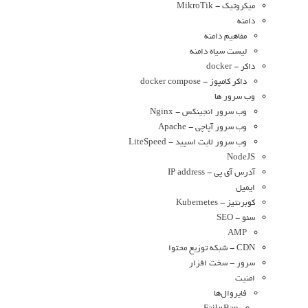
میکروتیک - MikroTik
دامنه
مفاهیم دامنه
لیست سیاه دامنه
داکر - docker
داکر کامپوز - docker compose
وب سرور ها
وب سرور انجینکس - Nginx
وب سرور آپاچی - Apache
وب سرور لایت اسپید - LiteSpeed
NodeJS
آدرس آی پی - IP address
ایمیل
کوبرنتیز - Kubernetes
سئو - SEO
AMP
CDN - شبکه توزیع محتوا
سرور - سخت افزار
امنیت
فایروال‌ها