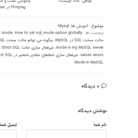
گواهی SSL چیست؟
چگونگی نصب و استف
FFmpeg در Debian
موضوع :
آموزش ها
،
Mysql
برچسب ها :
How to set sql_mode option globally
،
ct mode
حالت سخت SQL در MySQL
،
چگونه می توانم حالت سخت MySQL را غیرفعال کنم
mode in my MySQL server
،
غیرفعال سازی حالت Strict SQL در MySQL
values errors
،
غیرفعال سازی خطاهای مقادیر نامعتبر در MySQL
ict SQL
Mode in MySQL
0 دیدگاه
نوشتن دیدگاه
نام شما
ایمیل شما