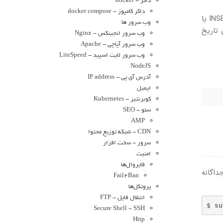
داکر - docker
داکر کامپوز - docker compose
حالت Strict mode، نحوه برخورد MySQL با مقادیر نامعتبر یا از دست رفته را در هنگام اجرای کوئری‌های تغییر داده‌ها مانند INSERT یا
وب سرور ها
چنین تاریخ
وب سرور انجینکس - Nginx
وب سرور آپاچی - Apache
وب سرور لایت اسپید - LiteSpeed
NodeJS
آدرس آی پی - IP address
ایمیل
کوبرنتیز - Kubernetes
سئو - SEO
AMP
CDN - شبکه توزیع محتوا
سرور - سخت افزار
امنیت
فایروال‌ها
یکربندی جداگانه
Fail2Ban
پروتکل‌ها
انتقال فایل - FTP
$ su
Secure Shell - SSH
Http