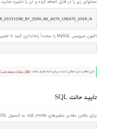
محتوای زیر را در فایل اضافه کرده و آن را ذخیره نمایید.
R_DIVISION_BY_ZERO,NO_AUTO_CREATE_USER,N
اکنون سرویس MySQL را مجدداً راه‌اندازی کنید تا تغییرات اعمال شود.
این مطلب نیز ممکن است برای شما مفید باشد:
فعال سازی دسترسی از را
تأیید حالت SQL
برای یافتن مقادیر متغیرهای sql_mode، به کنسول MySQL وارد شده و کوئری زیر را اجرا نمایید.