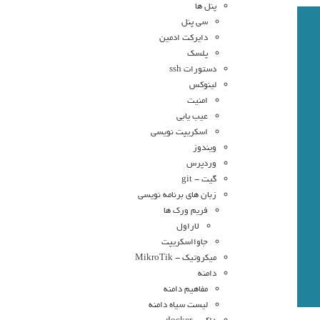
پنل ها
سی پنل
دایرکت ادمین
پلسک
دستورات ssh
لینوکس
امنیت
عیب یابی
اسکریپت نویسی
ویندوز
وردپرس
گیت - git
زبان های برنامه نویسی
فریم ورک ها
لاراول
جاوااسکریپت
میکروتیک - MikroTik
دامنه
مفاهیم دامنه
لیست سیاه دامنه