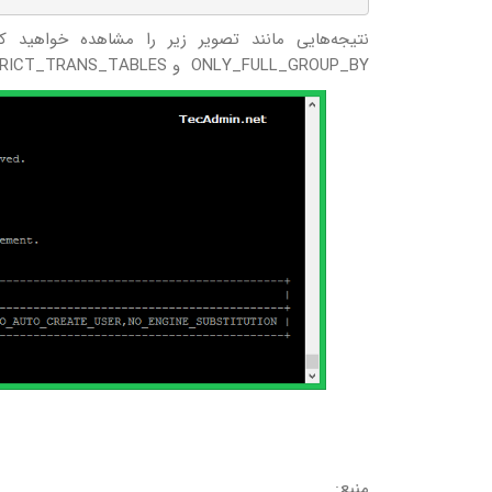
نتیجه‌هایی مانند تصویر زیر را مشاهده خواهید 
ONLY_FULL_GROUP_BY و STRICT_TRANS_TABLES در آن وجود نداشته باشد.
منبع: