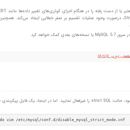
UPDATE کنترل می‌کند. به‌عنوان‌مثال، حالت Strict mode، درصورت وجود عملیات تقسیم بر صفر خطایی ایجاد می‌کند. هم
ی رایج در MySQL
شما می‌توانید با ویرایش فایل mysqld.cnf روی سرور خود، حالت strict SQL را غیرفعال نمایید. اما در اینجا، یک فایل پ
do vim /etc/mysql/conf.d/disable_mysql_strict_mode.cnf