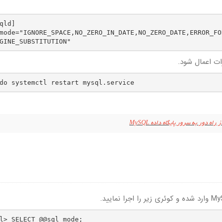
qld] 

mode="IGNORE_SPACE,NO_ZERO_IN_DATE,NO_ZERO_DATE,ERROR_FO
GINE_SUBSTITUTION" 
do systemctl restart mysql.service
ه دور به سرور پایگاه داده MySQL
l> SELECT @@sql_mode;