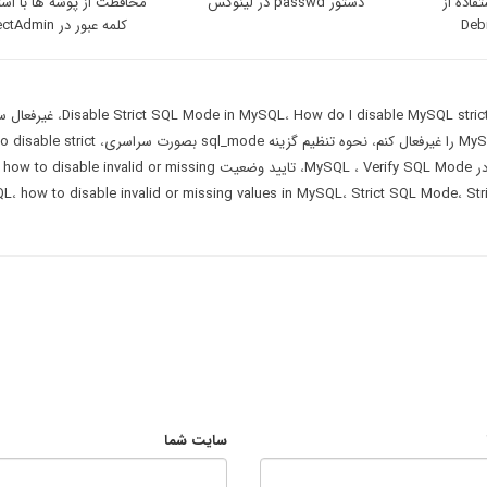
اده از
دستور passwd در لینوکس
محافظت از پوشه ها با استف
کلمه عبور در DirectAdmin
How do I disable MySQL stri
،
Disable Strict SQL Mode in MySQL
،
غیرفعال س
،
نحوه تنظیم گزینه sql_mode بصورت سراسری
،
o disable strict
Verify SQL Mode
،
،
تایید وضعیت SQL
how to disable invalid or missing
،
،
how to disable invalid or missing values in MySQL
،
Strict SQL Mode
،
Str
سایت شما