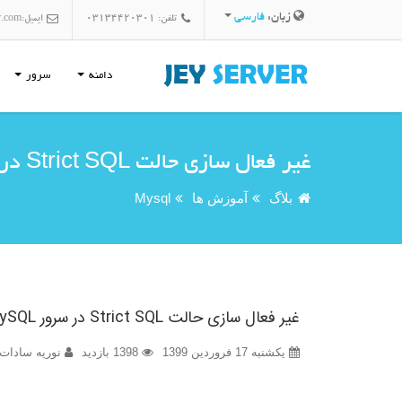
زبان:
فارسی
تلفن: 03134420301
ایمیل:
r.com
دامنه
سرور
غیر فعال سازی حالت Strict SQL در سرور MySQL
بلاگ
آموزش ها
Mysql
غیر فعال سازی حالت Strict SQL در سرور MySQL
یکشنبه 17 فروردین 1399
1398 بازدید
نوریه سادات 