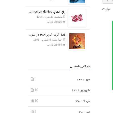
عبارت
رفع خطای Permission denied در اوبونتو
یکشنبه 27 مرداد 1398
25616 بازدید
فعال کردن کاربر root در لینوکس اوبونتو
چهارشنبه 5 شهریور 1393
25464 بازدید
بایگانی شمسی
5
مهر 1401
10
شهریور 1401
10
مرداد 1401
2
تیر 1401