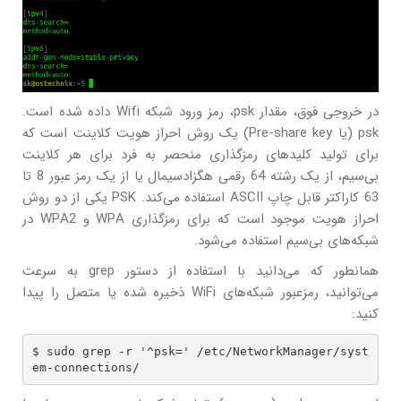
در خروجی فوق، مقدار psk، رمز ورود شبکه Wifi داده شده است.
psk (یا Pre-share key) یک روش احراز هویت کلاینت است که
برای تولید کلیدهای رمزگذاری منحصر به فرد برای هر کلاینت
بی‌سیم، از یک رشته 64 رقمی هگزادسیمال یا از یک رمز عبور 8 تا
63 کاراکتر قابل چاپ ASCII استفاده می‌کند. PSK یکی از دو روش
احراز هویت موجود است که برای رمزگذاری WPA و WPA2 در
شبکه‌های بی‌سیم استفاده می‌شود.
همانطور که می‌دانید با استفاده از دستور grep به سرعت
می‌توانید، رمزعبور شبکه‌های WiFi ذخیره شده یا متصل را پیدا
کنید:
$ sudo grep -r '^psk=' /etc/NetworkManager/syst
em-connections/