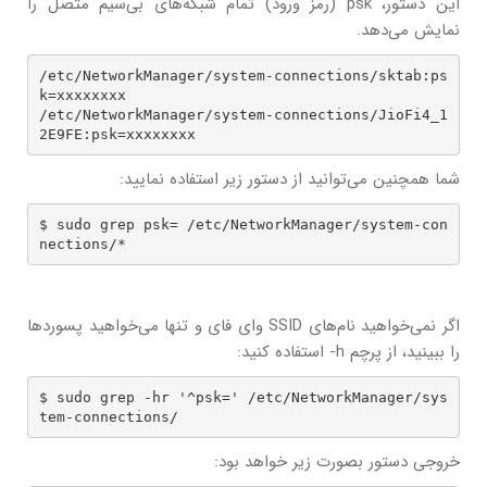
این دستور، psk (رمز ورود) تمام شبکه‌های بی‌سیم متصل را
نمایش می‌دهد.
/etc/NetworkManager/system-connections/sktab:ps
k=xxxxxxxx

/etc/NetworkManager/system-connections/JioFi4_1
2E9FE:psk=xxxxxxxx
شما همچنین می‌توانید از دستور زیر استفاده نمایید:
$ sudo grep psk= /etc/NetworkManager/system-con
nections/*
اگر نمی‌خواهید نام‌های SSID وای فای و تنها می‌خواهید پسوردها
را ببینید، از پرچم h- استفاده کنید:
$ sudo grep -hr '^psk=' /etc/NetworkManager/sys
tem-connections/
خروجی دستور بصورت زیر خواهد بود: