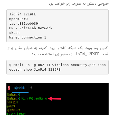
خروجی دستور به صورت زیر خواهد بود:
JioFi4_12E9FE

mpqemubr0

tap-d8f1eebb39f

HP 7 VoiceTab Network

sktab

Wired connection 1
اکنون رمز ورود یک شبکه wifi را پیدا کنید، به عنوان مثال برای
شبکه JioFi4_12E9FE از دستور زیر استفاده نمایید:
$ nmcli -s -g 802-11-wireless-security.psk conn
ection show JioFi4_12E9FE