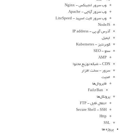
وب سرور انجینکس - Nginx
وب سرور آپاچی - Apache
وب سرور لایت اسپید - LiteSpeed
NodeJS
آدرس آی پی - IP address
ایمیل
کوبرنتیز - Kubernetes
سئو - SEO
AMP
CDN - شبکه توزیع محتوا
سرور - سخت افزار
امنیت
فایروال‌ها
Fail2Ban
پروتکل‌ها
انتقال فایل - FTP
Secure Shell - SSH
Http
SSL
پروژه ها