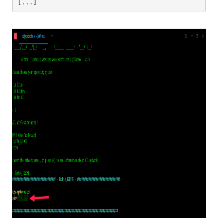
[...]