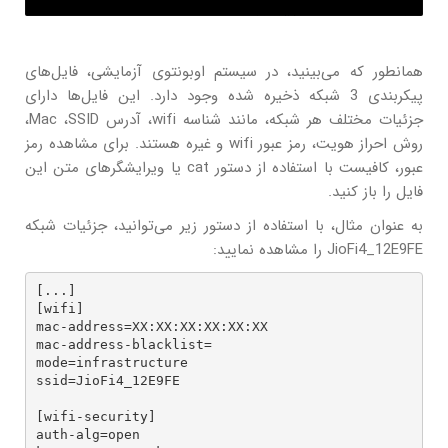
همانطور که می‌بینید، در سیستم اوبونتوی آزمایشی، فایل‌های
پیکربندی 3 شبکه ذخیره شده وجود دارد. این فایل‌ها دارای
جزئیات مختلف هر شبکه، مانند شناسه wifi، آدرس Mac ،SSID،
روش احراز هویت، رمز عبور wifi و غیره هستند. برای مشاهده رمز
عبور، کافیست با استفاده از دستور cat یا ویرایشگرهای متن این
فایل را باز کنید.
به عنوان مثال، با استفاده از دستور زیر می‌توانید، جزئیات شبکه
JioFi4_12E9FE را مشاهده نمایید:
[...]

[wifi]

mac-address=XX:XX:XX:XX:XX:XX

mac-address-blacklist=

mode=infrastructure

ssid=JioFi4_12E9FE

[wifi-security]

auth-alg=open
