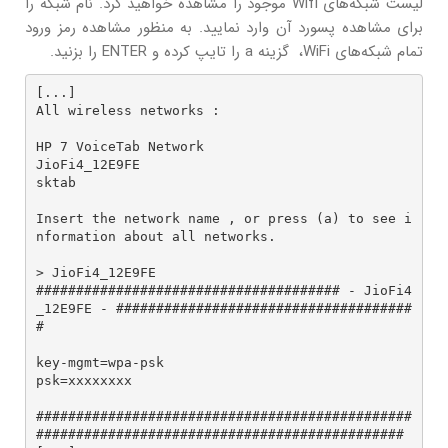
لیست شبکه‌های Wifi موجود را مشاهده خواهید کرد. نام شبکه را
برای مشاهده پسورد آن وارد نمایید. به منظور مشاهده رمز ورود
تمام شبکه‌های WiFi، گزینه a را تایپ کرده و ENTER را بزنید.
[...]

All wireless networks :

HP 7 VoiceTab Network

JioFi4_12E9FE

sktab

Insert the network name , or press (a) to see i
nformation about all networks.

> JioFi4_12E9FE

###################################### - JioFi4
_12E9FE - #####################################
#

key-mgmt=wpa-psk

psk=xxxxxxxx

###############################################
##############################################
