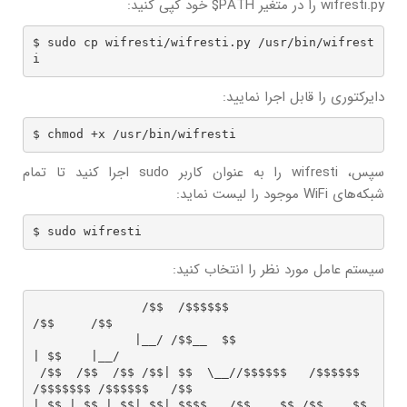
wifresti.py را در متغیر PATH$ خود کپی کنید:
$ sudo cp wifresti/wifresti.py /usr/bin/wifrest
i
دایرکتوری را قابل اجرا نمایید:
$ chmod +x /usr/bin/wifresti
سپس، wifresti را به عنوان کاربر sudo اجرا کنید تا تمام
شبکه‌های WiFi موجود را لیست نماید:
$ sudo wifresti
سیستم عامل مورد نظر را انتخاب کنید:
               /$$  /$$$$$$                                
/$$     /$$

              |__/ /$$__  $$                              
| $$    |__/

 /$$  /$$  /$$ /$$| $$  \__//$$$$$$   /$$$$$$   
/$$$$$$$ /$$$$$$   /$$

| $$ | $$ | $$| $$| $$$$   /$$__  $$ /$$__  $$ 