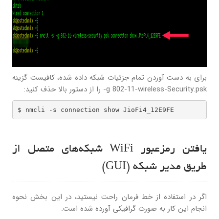
برای به دست آوردن تمام جزئیات شبکه داده شده، کافیست گزینه
g 802-11-wireless-Security.psk- را از دستور بالا حذف کنید:
$ nmcli -s connection show JioFi4_12E9FE
یافتن رمزعبور WiFi شبکه‌های متصل از
طریق مدیر شبکه (GUI)
اگر در استفاده از خط فرمان راحت نیستید، در این بخش نحوه
انجام این کار به صورت گرافیکی آورده شده است.