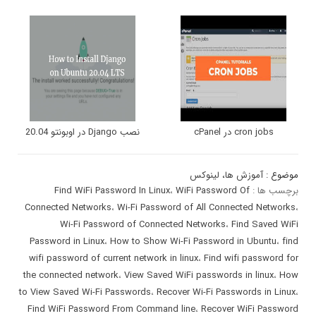
cron jobs در cPanel
نصب Django در اوبونتو 20.04
موضوع :
آموزش ها
،
لینوکس
برچسب ها :
WiFi Password Of
،
Find WiFi Password In Linux
Connected Networks
،
Wi-Fi Password of All Connected Networks
،
Wi-Fi Password of Connected Networks
،
Find Saved WiFi
Password in Linux
،
How to Show Wi-Fi Password in Ubuntu
،
find
wifi password of current network in linux
،
Find wifi password for
the connected network
،
View Saved WiFi passwords in linux
،
How
to View Saved Wi-Fi Passwords
،
Recover Wi-Fi Passwords in Linux
،
Find WiFi Password From Command line
،
Recover WiFi Password