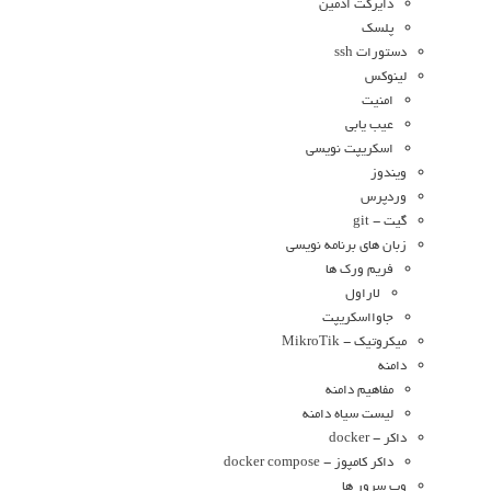
دایرکت ادمین
پلسک
دستورات ssh
لینوکس
امنیت
عیب یابی
اسکریپت نویسی
ویندوز
وردپرس
گیت - git
زبان های برنامه نویسی
فریم ورک ها
لاراول
جاوااسکریپت
میکروتیک - MikroTik
دامنه
مفاهیم دامنه
لیست سیاه دامنه
داکر - docker
داکر کامپوز - docker compose
وب سرور ها