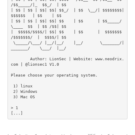
/$$_____/|_  $$_/  | $$

| $$ | $$ | $$| $$| $$_/  | $$  \__/| $$$$$$$$|  
$$$$$$   | $$    | $$

| $$ | $$ | $$| $$| $$    | $$      | $$_____/ 
\____  $$  | $$ /$$| $$

|  $$$$$/$$$$/| $$| $$    | $$      |  $$$$$$$ 
/$$$$$$$/  |  $$$$/| $$

 \_____/\___/ |__/|__/    |__/       \_______/|
_______/    \___/  |__/

	Author: LionSec | Website: www.neodrix.
com | @lionsec1	V1.0			

Please choose your operating system.

 1) linux

 2) Windows

 3) Mac OS

> 1

[...]