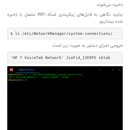
ذخیره می‌شوند.
بیایید نگاهی به فایل‌های پیکربندی شبکه WiFi متصل یا ذخیره
شده بیندازیم:
$ ls /etc/NetworkManager/system-connections/
خروجی اجرای دستور به صورت زیر است:
'HP 7 VoiceTab Network' JioFi4_12E9FE sktab