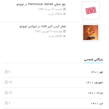
رفع خطای Permission denied در اوبونتو
یکشنبه 27 مرداد 1398
25622 بازدید
فعال کردن کاربر root در لینوکس اوبونتو
چهارشنبه 5 شهریور 1393
25466 بازدید
بایگانی شمسی
5
مهر 1401
10
شهریور 1401
10
مرداد 1401
2
تیر 1401