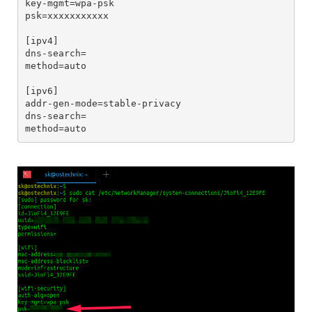
key-mgmt=wpa-psk

psk=xxxxxxxxxxx

[ipv4]

dns-search=

method=auto

[ipv6]

addr-gen-mode=stable-privacy

dns-search=

method=auto