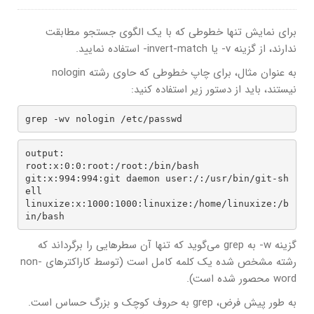
برای نمایش تنها خطوطی که با یک الگوی جستجو مطابقت
ندارند، از گزینه v- یا invert-match- استفاده نمایید.
به عنوان مثال، برای چاپ خطوطی که حاوی رشته nologin
نیستند، باید از دستور زیر استفاده کنید:
grep -wv nologin /etc/passwd
output:

root:x:0:0:root:/root:/bin/bash

git:x:994:994:git daemon user:/:/usr/bin/git-sh
ell

linuxize:x:1000:1000:linuxize:/home/linuxize:/b
in/bash
گزینه w- به grep می‌گوید که تنها آن سطرهایی را برگرداند که
رشته مشخص شده یک کلمه کامل است (توسط کاراکترهای non-
word محصور شده است).
به طور پیش فرض، grep به حروف کوچک و بزرگ حساس است.