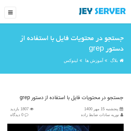
جستجو در محتویات فایل با استفاده از
دستور grep
بلاگ
آموزش ها
لینوکس
جستجو در محتویات فایل با استفاده از دستور grep
پنجشنبه 15 مهر 1400
1807 بازدید
نوریه سادات ضابط زاده
0 دیدگاه