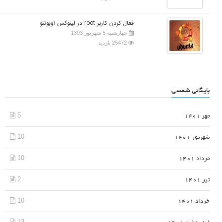
فعال کردن کاربر root در لینوکس اوبونتو
چهارشنبه 5 شهریور 1393
25472 بازدید
بایگانی شمسی
5
مهر 1401
10
شهریور 1401
10
مرداد 1401
2
تیر 1401
10
خرداد 1401
13