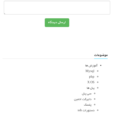
ارسال دیدگاه
موضوعات
آموزش ها
Mysql
php
X OS
پنل ها
سی پنل
دایرکت ادمین
پلسک
دستورات ssh