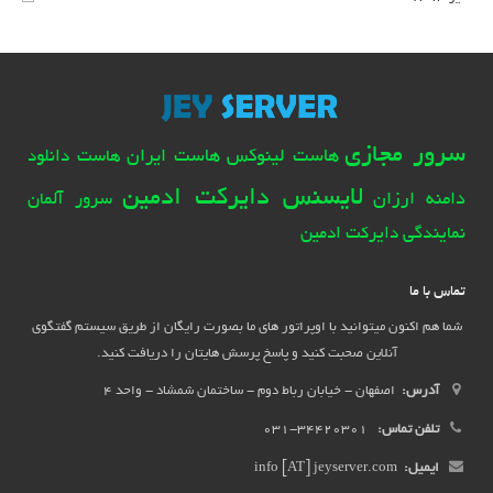
سرور مجازی
هاست لینوکس
هاست ایران
هاست دانلود
لایسنس دایرکت ادمین
دامنه ارزان
سرور آلمان
نمایندگی دایرکت ادمین
تماس با ما
شما هم اکنون میتوانید با اوپراتور های ما بصورت رایگان از طریق سیستم گفتگوی
آنلاین صحبت کنید و پاسخ پرسش هایتان را دریافت کنید.
آدرس:
اصفهان - خیابان رباط دوم - ساختمان شمشاد - واحد 4
تلفن تماس:
34420301-031
ایمیل:
info [AT] jeyserver.com