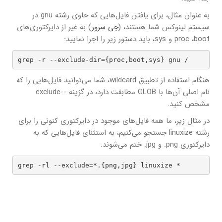
به عنوان مثال، برای یافتن فایل‌هایی که حاوی رشته gnu در
سیستم لینوکس شما هستند، (
جی سرور
) به غیر از دایرکتوری‌های
proc ،boot و sys، باید دستور زیر را اجرا نمایید:
grep -r --exclude-dir={proc,boot,sys} gnu /
هنگام استفاده از تطبیق wildcard، شما می‌توانید فایل‌هایی را که
نام اصلی آن‌ها با GLOB مطابقت دارد، در گزینه --exclude
مشخص کنید.
در مثال زیر، ما همه فایل‌های موجود در دایرکتوری کنونی را برای
رشته linuxize جستجو می‌کنیم، به استثنای فایل‌هایی که به
دایرکتوری png. و jpg. ختم می‌شوند:
grep -rl --exclude=*.{png,jpg} linuxize *