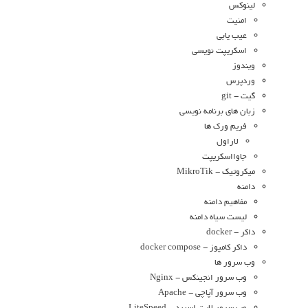
لینوکس
امنیت
عیب یابی
اسکریپت نویسی
ویندوز
وردپرس
گیت - git
زبان های برنامه نویسی
فریم ورک ها
لاراول
جاوااسکریپت
میکروتیک - MikroTik
دامنه
مفاهیم دامنه
لیست سیاه دامنه
داکر - docker
داکر کامپوز - docker compose
وب سرور ها
وب سرور انجینکس - Nginx
وب سرور آپاچی - Apache