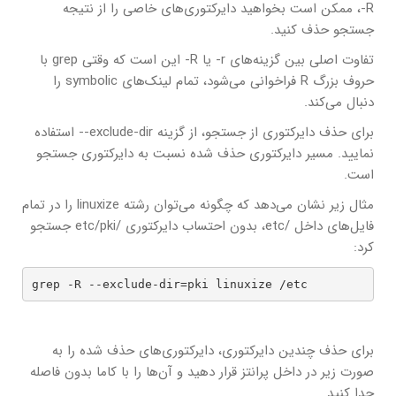
R-، ممکن است بخواهید دایرکتوری‌های خاصی را از نتیجه
جستجو حذف کنید.
تفاوت اصلی بین گزینه‌های r- یا R- این است که وقتی grep با
حروف بزرگ R فراخوانی می‌شود، تمام لینک‌های symbolic را
دنبال می‌کند.
برای حذف دایرکتوری از جستجو، از گزینه exclude-dir-- استفاده
نمایید. مسیر دایرکتوری حذف شده نسبت به دایرکتوری جستجو
است.
مثال زیر نشان می‌دهد که چگونه می‌توان رشته linuxize را در تمام
فایل‌های داخل /etc، بدون احتساب دایرکتوری /etc/pki جستجو
کرد:
grep -R --exclude-dir=pki linuxize /etc
برای حذف چندین دایرکتوری، دایرکتوری‌های حذف شده را به
صورت زیر در داخل پرانتز قرار دهید و آن‌ها را با کاما بدون فاصله
جدا کنید.