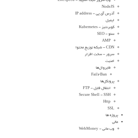
وب سرور لایت اسپید - LiteSpeed
NodeJS
آدرس آی پی - IP address
ایمیل
کوبرنتیز - Kubernetes
سئو - SEO
AMP
CDN - شبکه توزیع محتوا
سرور - سخت افزار
امنیت
فایروال‌ها
Fail2Ban
پروتکل‌ها
انتقال فایل - FTP
Secure Shell - SSH
Http
SSL
پروژه ها
مالی
وب مانی - WebMoney