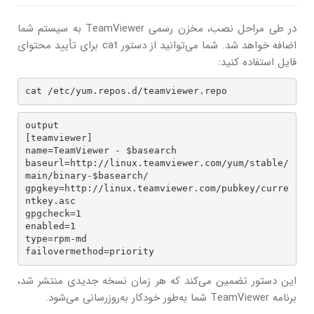
در طی مراحل نصب، مخزن رسمی TeamViewer به سیستم شما
اضافه خواهد شد. شما می‌توانید از دستور cat برای تأیید محتوای
فایل استفاده کنید:
cat /etc/yum.repos.d/teamviewer.repo
output

[teamviewer]

name=TeamViewer - $basearch

baseurl=http://linux.teamviewer.com/yum/stable/
main/binary-$basearch/

gpgkey=http://linux.teamviewer.com/pubkey/curre
ntkey.asc

gpgcheck=1

enabled=1

type=rpm-md

این دستور تضمین می‌کند که هر زمان نسخه جدیدی منتشر شد،
برنامه TeamViewer شما به‌طور خودکار به‌روزرسانی می‌شود.