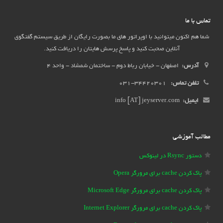
تماس با ما
شما هم اکنون میتوانید با اوپراتور های ما بصورت رایگان از طریق سیستم گفتگوی
آنلاین صحبت کنید و پاسخ پرسش هایتان را دریافت کنید.
آدرس:
اصفهان - خیابان رباط دوم - ساختمان شمشاد - واحد 4
تلفن تماس:
34420301-031
ایمیل:
info [AT] jeyserver.com
مطالب آموزشی
دستور Rsync در لینوکس
پاک کردن cache برای مرورگر Opera
پاک کردن cache برای مرورگر Microsoft Edge
پاک کردن cache برای مرورگر Internet Explorer