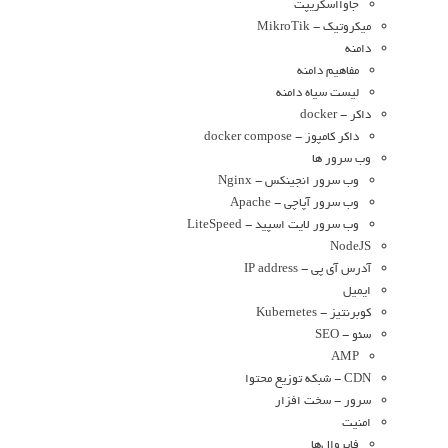
جاوااسکریپت
میکروتیک - MikroTik
دامنه
مفاهیم دامنه
لیست سیاه دامنه
داکر - docker
داکر کامپوز - docker compose
وب سرور ها
وب سرور انجینکس - Nginx
وب سرور آپاچی - Apache
وب سرور لایت اسپید - LiteSpeed
NodeJS
آدرس آی پی - IP address
ایمیل
کوبرنتیز - Kubernetes
سئو - SEO
AMP
CDN - شبکه توزیع محتوا
سرور - سخت افزار
امنیت
فایروال‌ها