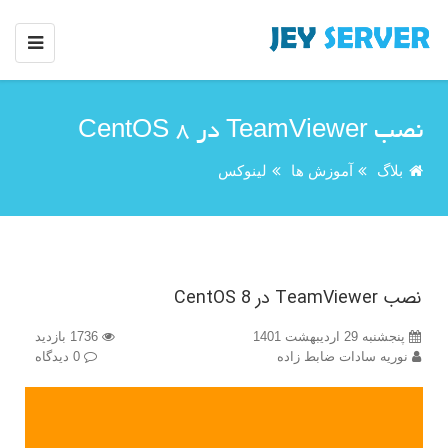
نصب TeamViewer در CentOS 8
بلاگ
آموزش ها
لینوکس
نصب TeamViewer در CentOS 8
پنجشنبه 29 اردیبهشت 1401
1736 بازدید
نوریه سادات ضابط زاده
0 دیدگاه