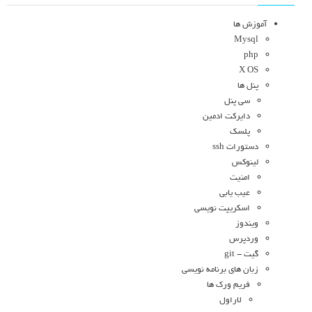
آموزش ها
Mysql
php
X OS
پنل ها
سی پنل
دایرکت ادمین
پلسک
دستورات ssh
لینوکس
امنیت
عیب یابی
اسکریپت نویسی
ویندوز
وردپرس
گیت - git
زبان های برنامه نویسی
فریم ورک ها
لاراول