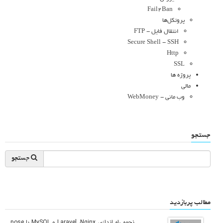
Fail2Ban
پروتکل‌ها
انتقال فایل - FTP
Secure Shell - SSH
Http
SSL
پروژه ها
مالی
وب مانی - WebMoney
جستجو
جستجو
مطالب پربازدید
نحوه راه اندازی Laravel ،Nginx و MySQL با Docker Compose