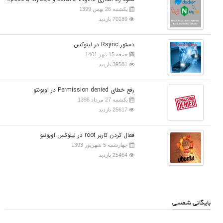
یکشنبه 26 بهمن 1399
70189 بازدید
دستور Rsync در لینوکس
جمعه 15 مهر 1401
39581 بازدید
رفع خطای Permission denied در اوبونتو
یکشنبه 27 مرداد 1398
25617 بازدید
فعال کردن کاربر root در لینوکس اوبونتو
چهارشنبه 5 شهریور 1393
25464 بازدید
بایگانی شمسی