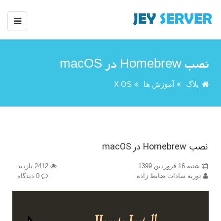
نصب Homebrew در macOS
بلاگ
آموزش ها
X OS
نصب Homebrew در macOS
شنبه 16 فروردین 1399
2412 بازدید
نوریه سادات ضابط زاده
0 دیدگاه