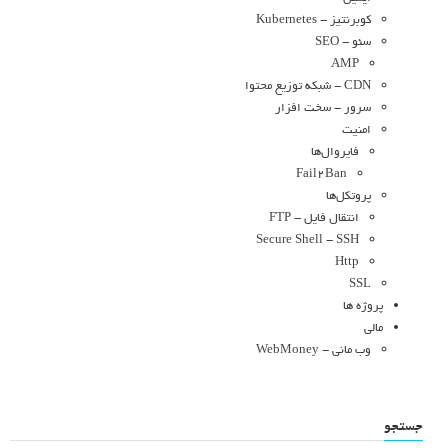
کوبرنتیز - Kubernetes
سئو - SEO
AMP
CDN - شبکه توزیع محتوا
سرور - سخت افزار
امنیت
فایروال‌ها
Fail2Ban
پروتکل‌ها
انتقال فایل - FTP
Secure Shell - SSH
Http
SSL
پروژه ها
مالی
وب مانی - WebMoney
جستجو