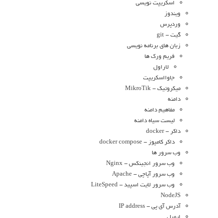
اسکریپت نویسی
ویندوز
وردپرس
گیت - git
زبان های برنامه نویسی
فریم ورک ها
لاراول
جاوااسکریپت
میکروتیک - MikroTik
دامنه
مفاهیم دامنه
لیست سیاه دامنه
داکر - docker
داکر کامپوز - docker compose
وب سرور ها
وب سرور انجینکس - Nginx
وب سرور آپاچی - Apache
وب سرور لایت اسپید - LiteSpeed
NodeJS
آدرس آی پی - IP address
ایمیل