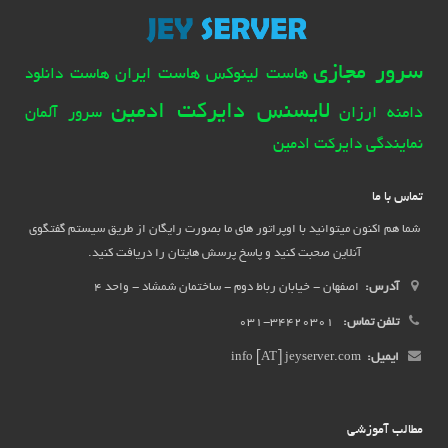
سرور مجازی
هاست لینوکس
هاست ایران
هاست دانلود
لایسنس دایرکت ادمین
دامنه ارزان
سرور آلمان
نمایندگی دایرکت ادمین
تماس با ما
شما هم اکنون میتوانید با اوپراتور های ما بصورت رایگان از طریق سیستم گفتگوی
آنلاین صحبت کنید و پاسخ پرسش هایتان را دریافت کنید.
آدرس:
اصفهان - خیابان رباط دوم - ساختمان شمشاد - واحد 4
تلفن تماس:
34420301-031
ایمیل:
info [AT] jeyserver.com
مطالب آموزشی