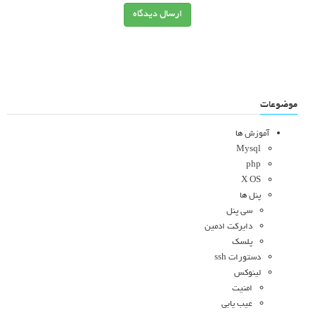
ارسال دیدگاه
موضوعات
آموزش ها
Mysql
php
X OS
پنل ها
سی پنل
دایرکت ادمین
پلسک
دستورات ssh
لینوکس
امنیت
عیب یابی