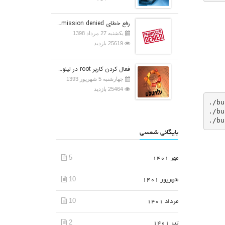
رفع خطای Permission denied در اوبونتو
یکشنبه 27 مرداد 1398
25619 بازدید
فعال کردن کاربر root در لینوکس اوبونتو
چهارشنبه 5 شهریور 1393
25464 بازدید
./bu
./bu
./bu
بایگانی شمسی
5
مهر 1401
10
شهریور 1401
10
مرداد 1401
2
تیر 1401