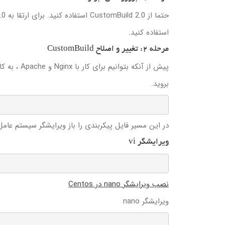
حتما از CustomBuild 2.0 استفاده کنید. برای ارتقا به CustomBuild 2.0، میتوانید از مقاله
استفاده کنید.
مرحله 2: تغییر و اصلاح CustomBuild
پیش از آنکه بتوانیم برای کار با Nginx و Apache ، به کامپایل مجدد دایرکت ادمین بپردازید، لازم است که به پوشه یCustomBuild
بروید.
در این مسیر فایل پیکربندی را باز ویرایشگر سیستم عامل 
ویرایشگر vi
نصب ویرایشگر nano در Centos
ویرایشگر nano