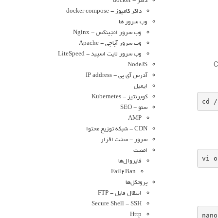
داکر - docker
داکر کامپوز - docker compose
وب سرور ها
وب سرور انجینکس - Nginx
وب سرور آپاچی - Apache
وب سرور لایت اسپید - LiteSpeed
NodeJS
آدرس آی پی - IP address
ایمیل
کوبرنتیز - Kubernetes
cd /
سئو - SEO
AMP
CDN - شبکه توزیع محتوا
سرور - سخت افزار
امنیت
vi o
فایروال‌ها
Fail2Ban
پروتکل‌ها
انتقال فایل - FTP
Secure Shell - SSH
nano
Http