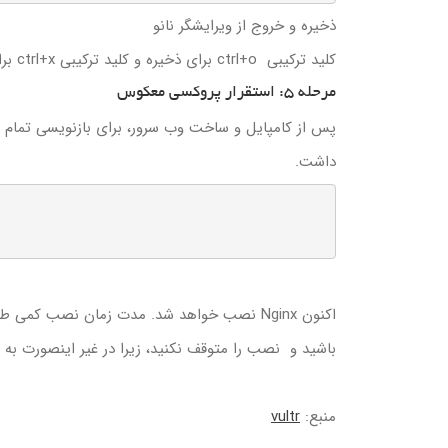
ذخیره و خروج از ویرایشگر نانو
کلید ترکیبی ctrl+o برای ذخیره و کلید ترکیبی ctrl+x برای خروج از محیط ویرایشگر است.
مرحله 5: استقرار پروکسی معکوس
پس از کامپایل و ساخت وب سرور، برای بازنویسی تمام پیکربندی‌ها 
داشت.
اکنون Nginx نصب خواهد شد. مدت زمان نصب کمی طولانی است ولیکن وابسته به منابع سرور متفاوت خواهد بود. لطفا صبور
باشید و نصب را متوقف نکنید، زیرا در غیر اینصورت ب
منبع:
vultr