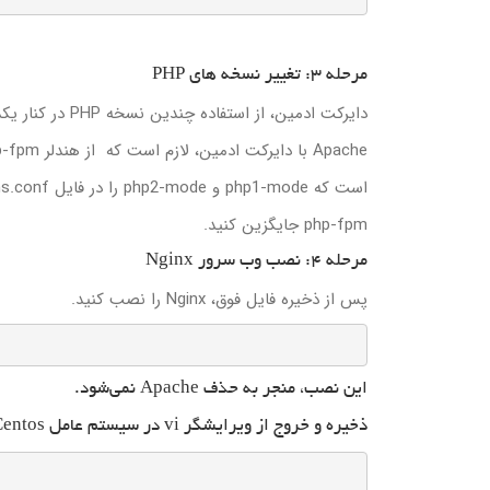
مرحله 3: تغییر نسخه های PHP
دایرکت ادمین، از استفاده چندین نسخه PHP در کنار یکدیگر پشتیبانی می‌کند. در حال حاضر برای استفاده از وب سرور Nginx و
Apache با دایرکت ادمین، لازم است که از هندلر php-fpm استفاده شود. اگر در حال حاضر این مورد تنظیم نشده است، کافی
است که php1-mode و php2-mode را در فایل options.conf موجود در CustomBuild (که در مرحله قبل باز کردید) با
php-fpm جایگزین کنید.
مرحله 4: نصب وب سرور Nginx
پس از ذخیره فایل فوق، Nginx را نصب کنید.
این نصب، منجر به حذف Apache نمی‌شود.
ذخیره و خروج از ویرایشگر vi در سیستم عامل Centos