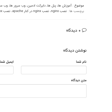
موضوع :
آموزش ها
،
پنل ها
،
دایرکت ادمین
،
وب سرور ها
،
وب سرور
برچسب ها :
نصب nginx
،
نصب nginx در کنار apache
،
نصب nginx روی directadmin
0 دیدگاه
نوشتن دیدگاه
نام شما
ایمیل شما
متن دیدگاه