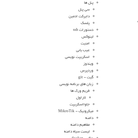
پنل ها
سی پنل
دایرکت ادمین
پلسک
دستورات ssh
لینوکس
امنیت
عیب یابی
اسکریپت نویسی
ویندوز
وردپرس
گیت - git
زبان های برنامه نویسی
فریم ورک ها
لاراول
جاوااسکریپت
میکروتیک - MikroTik
دامنه
مفاهیم دامنه
لیست سیاه دامنه