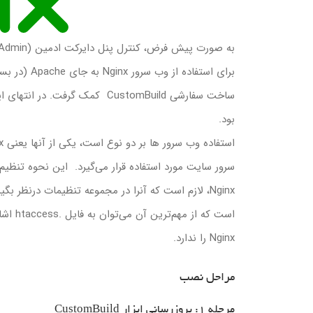
به صورت پیش فرض، کنترل پنل دایرکت ادمین (DirectAdmin) توسط وب سرور Apache نصب و راه اندازی می‌شود. در این رابطه
برای استفاده از وب سرور Nginx به جای Apache (در بسیاری از وب سایت‌های موجود استفاده شده است)، می‌توان از ابزار
ساخت سفارشی CustomBuild کمک گرفت. در انتهای این مقاله شما دارای یک سرور دایرکت ادمین با وب سرور Nginx خواهید
بود.
استفاده وب سرور ها بر دو نوع است، یکی از آنها یعنی Nginx برای سمت وب سایت و دیگری یعنی Apache، منحصرا برای بخش
سرور سایت مورد استفاده قرار می‌گیرد. این نحوه تنظیم 
Nginx، لازم است که آنرا در مجموعه تنظیمات درنظر بگیرید. از طرفی، Apache نیز دارای مجموعه بزرگی از امکانات و تنظیمات
است که از مهم‌ترین آن می‌توان به فایل .htaccess اشاره کرد. هرچند باید گفت که Apache از لحاظ سرعت به هیچ وجه کارایی
Nginx را ندارد.
مراحل نصب
مرحله 1: بروزرسانی ابزار CustomBuild