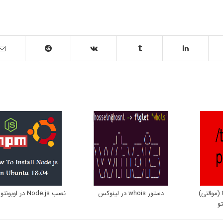
پاک کردن پوشه tmp (موقتی)
دستور whois در لینوکس
نصب Node.js در اوبونتو 18.04
و