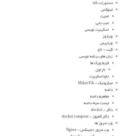
دستورات ssh
لینوکس
امنیت
عیب یابی
اسکریپت نویسی
ویندوز
وردپرس
گیت - git
زبان های برنامه نویسی
فریم ورک ها
لاراول
جاوااسکریپت
میکروتیک - MikroTik
دامنه
مفاهیم دامنه
لیست سیاه دامنه
داکر - docker
داکر کامپوز - docker compose
وب سرور ها
وب سرور انجینکس - Nginx