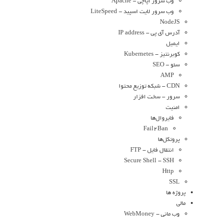
وب سرور آپاچی - Apache
وب سرور لایت اسپید - LiteSpeed
NodeJS
آدرس آی پی - IP address
ایمیل
کوبرنتیز - Kubernetes
سئو - SEO
AMP
CDN - شبکه توزیع محتوا
سرور - سخت افزار
امنیت
فایروال‌ها
Fail2Ban
پروتکل‌ها
انتقال فایل - FTP
Secure Shell - SSH
Http
SSL
پروژه ها
مالی
وب مانی - WebMoney