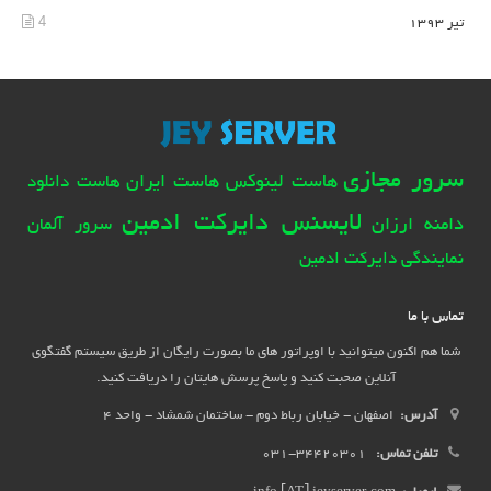
4
تیر 1393
سرور مجازی
هاست لینوکس
هاست ایران
هاست دانلود
لایسنس دایرکت ادمین
دامنه ارزان
سرور آلمان
نمایندگی دایرکت ادمین
تماس با ما
شما هم اکنون میتوانید با اوپراتور های ما بصورت رایگان از طریق سیستم گفتگوی
آنلاین صحبت کنید و پاسخ پرسش هایتان را دریافت کنید.
آدرس:
اصفهان - خیابان رباط دوم - ساختمان شمشاد - واحد 4
تلفن تماس:
34420301-031