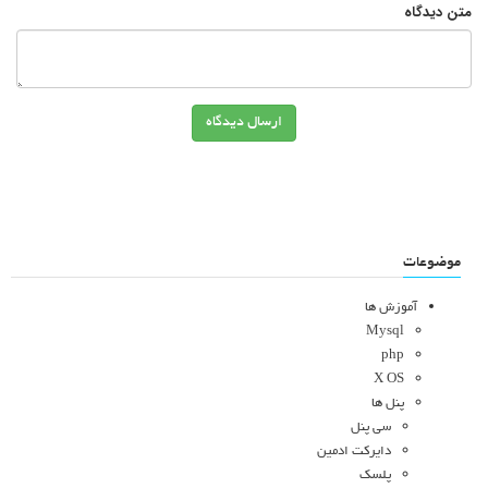
متن دیدگاه
ارسال دیدگاه
موضوعات
آموزش ها
Mysql
php
X OS
پنل ها
سی پنل
دایرکت ادمین
پلسک