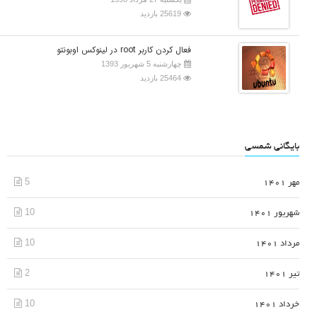
25619 بازدید
فعال کردن کاربر root در لینوکس اوبونتو
چهارشنبه 5 شهریور 1393
25464 بازدید
بایگانی شمسی
5
مهر 1401
10
شهریور 1401
10
مرداد 1401
2
تیر 1401
10
خرداد 1401