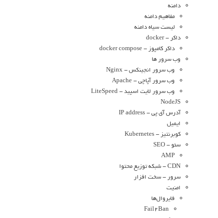
دامنه
مفاهیم دامنه
لیست سیاه دامنه
داکر - docker
داکر کامپوز - docker compose
وب سرور ها
وب سرور انجینکس - Nginx
وب سرور آپاچی - Apache
وب سرور لایت اسپید - LiteSpeed
NodeJS
آدرس آی پی - IP address
ایمیل
کوبرنتیز - Kubernetes
سئو - SEO
AMP
CDN - شبکه توزیع محتوا
سرور - سخت افزار
امنیت
فایروال‌ها
Fail2Ban