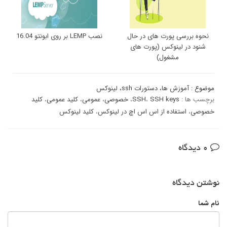
نحوه بررسی پورت های در حال
نصب LEMP بر روی ابونتو 16.04
شنود در لینوکس (پورت های
مشغول)
موضوع :
آموزش ها
،
دستورات ssh
،
لینوکس
برچسب ها :
SSH keys
،
SSH
،
خصوصی
،
عمومی
،
کلید عمومی
،
کلید
خصوصی
،
استفاده از اس اس اچ در لینوکس
،
کلید لینوکس
0 دیدگاه
نوشتن دیدگاه
نام شما