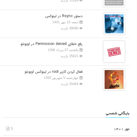
70189 بازدید
دستور Rsync در لینوکس
جمعه 15 مهر 1401
39590 بازدید
رفع خطای Permission denied در اوبونتو
یکشنبه 27 مرداد 1398
25621 بازدید
فعال کردن کاربر root در لینوکس اوبونتو
چهارشنبه 5 شهریور 1393
25464 بازدید
بایگانی شمسی
5
مهر 1401