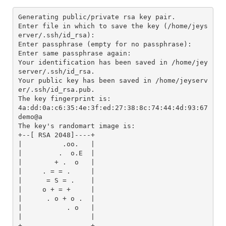
Generating public/private rsa key pair.

Enter file in which to save the key (/home/jeys
erver/.ssh/id_rsa): 

Enter passphrase (empty for no passphrase): 

Enter same passphrase again: 

Your identification has been saved in /home/jey
server/.ssh/id_rsa.

Your public key has been saved in /home/jeyserv
er/.ssh/id_rsa.pub.

The key fingerprint is:

4a:dd:0a:c6:35:4e:3f:ed:27:38:8c:74:44:4d:93:67 
demo@a

The key's randomart image is:

+--[ RSA 2048]----+

|          .oo.   |

|         .  o.E  |

|        + .  o   |

|     . = = .     |

|      = S = .    |

|     o + = +     |

|      . o + o .  |

|           . o   |

|                 |

+-----------------+