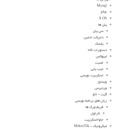
Mysql
php
X OS
پنل ها
سی پنل
دایرکت ادمین
پلسک
دستورات ssh
لینوکس
امنیت
عیب یابی
اسکریپت نویسی
ویندوز
وردپرس
گیت - git
زبان های برنامه نویسی
فریم ورک ها
لاراول
جاوااسکریپت
میکروتیک - MikroTik