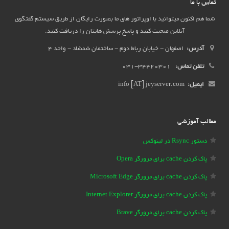
تماس با ما
شما هم اکنون میتوانید با اوپراتور های ما بصورت رایگان از طریق سیستم گفتگوی
آنلاین صحبت کنید و پاسخ پرسش هایتان را دریافت کنید.
آدرس:
اصفهان - خیابان رباط دوم - ساختمان شمشاد - واحد 4
تلفن تماس:
34420301-031
ایمیل:
info [AT] jeyserver.com
مطالب آموزشی
دستور Rsync در لینوکس
پاک کردن cache برای مرورگر Opera
پاک کردن cache برای مرورگر Microsoft Edge
پاک کردن cache برای مرورگر Internet Explorer
پاک کردن cache برای مرورگر Brave