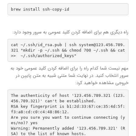
brew install ssh-copy-id
راه دیگری هم برای اضافه کردن کلید عمومی به سرور وجود دارد:
cat ~/.ssh/id_rsa.pub | ssh system@123.456.789.
321 "mkdir -p ~/.ssh && chmod 700 ~/.ssh && cat 
>>  ~/.ssh/authorized_keys"
مهم نیست شما کدام راه را برای اضافه کردن کلید عمومی خود به
سرور انتخاب کنید. در نهایت شما متنی شبیه به متن پایین در
خروجی مشاهده خواهید کرد:
The authenticity of host '123.456.789.321 (123.
456.789.321)' can't be established.

RSA key fingerprint is b1:2d:33:67:ce:35:4d:5f:
f3:a8:cd:c0:c4:48:86:12.

Are you sure you want to continue connecting (y
es/no)? yes

Warning: Permanently added '123.456.789.321' (R
SA) to the list of known hosts.
