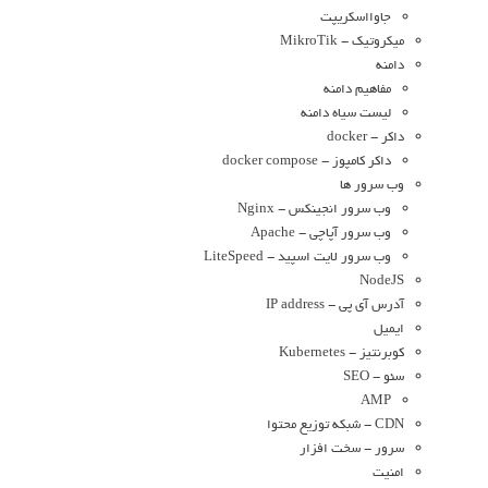
جاوااسکریپت
میکروتیک - MikroTik
دامنه
مفاهیم دامنه
لیست سیاه دامنه
داکر - docker
داکر کامپوز - docker compose
وب سرور ها
وب سرور انجینکس - Nginx
وب سرور آپاچی - Apache
وب سرور لایت اسپید - LiteSpeed
NodeJS
آدرس آی پی - IP address
ایمیل
کوبرنتیز - Kubernetes
سئو - SEO
AMP
CDN - شبکه توزیع محتوا
سرور - سخت افزار
امنیت