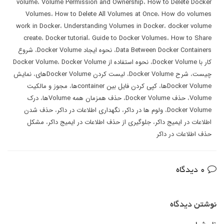
volume
،
Volume Permission and Ownership
،
How to Delete Docker
Volumes
،
How to Delete All Volumes at Once
،
How do volumes
work in Docker
،
Understanding Volumes in Docker
،
docker volume
create
،
Docker tutorial
،
Guide to Docker Volumes
،
How to Share
Data Between Docker Containers
،
نحوه ایجاد Docker Volume
،
شروع
کار با Docker Volume
،
نحوه استفاده از Docker Volume
Docker Volume
،
چیست
،
شرح Docker Volume
،
لیست کردن Docker Volumeهای
،
نمایش
Docker Volumeها
،
کپی کردن فایل بین containerها
،
مجوز و مالکیت
Volume
،
حذف Docker Volume
،
حذف همزمان همه Volumeها
،
درک
Docker Volume
،
ولوم ها در داکر
،
نگهداری اطلاعات در داکر
،
حذف شدن
اطلاعات در ایمیج داکر
،
جلوگیری از حذف اطلاعات در ایمیج داکر
،
مشکل
حذف اطلاعات در داکر
0 دیدگاه
نوشتن دیدگاه