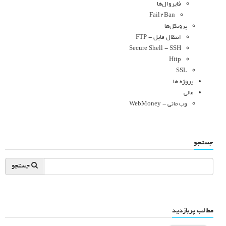
فایروال‌ها
Fail2Ban
پروتکل‌ها
انتقال فایل - FTP
Secure Shell - SSH
Http
SSL
پروژه ها
مالی
وب مانی - WebMoney
جستجو
جستجو
مطالب پربازدید