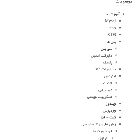
موضوعات
آموزش ها
Mysql
php
X OS
پنل ها
سی پنل
دایرکت ادمین
پلسک
دستورات ssh
لینوکس
امنیت
عیب یابی
اسکریپت نویسی
ویندوز
وردپرس
گیت - git
زبان های برنامه نویسی
فریم ورک ها
لاراول