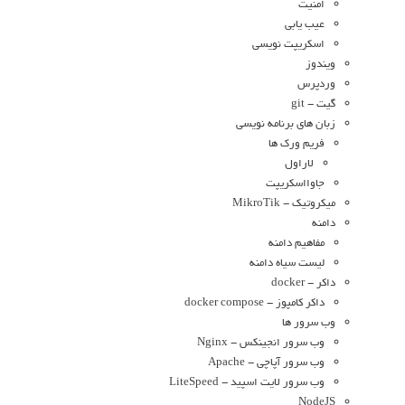
امنیت
عیب یابی
اسکریپت نویسی
ویندوز
وردپرس
گیت - git
زبان های برنامه نویسی
فریم ورک ها
لاراول
جاوااسکریپت
میکروتیک - MikroTik
دامنه
مفاهیم دامنه
لیست سیاه دامنه
داکر - docker
داکر کامپوز - docker compose
وب سرور ها
وب سرور انجینکس - Nginx
وب سرور آپاچی - Apache
وب سرور لایت اسپید - LiteSpeed
NodeJS