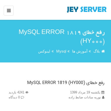
رفع خطای MySQL ERROR 1819
(HY000)
بلاگ
آموزش ها
Mysql
لینوکس
رفع خطای MySQL ERROR 1819 (HY000)
یکشنبه 19 مرداد 1399
4241 بازدید
نوریه سادات ضابط زاده
0 دیدگاه