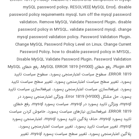
mySQL password policy
،
RESOLVED] MySQL Error]
،
disable
password policy requirements mysql
،
turn off the mysql password
validation
،
Remove MySQL Validate Password Plugin
،
disable
password policy in MYSQL
،
validate password mysql
،
change
mysql password validation policy
،
Password Validation Plugin
،
Change MySQL Password Policy Level on Linux
،
Change Current
Password Policy
،
how to disable password policy in MYSQL
،
Disable MySQL Validate Password Plugin
،
Password Validation
Plugin API
،
رفع خطای MySQL ERROR 1819 (HY000)
،
رفع خطای MySQL
ERROR 1819
،
سطوح سیاست اعتبارسنجی پسورد
،
سطوح سیاست تایید
پسورد
،
تغییر سطح سیاست اعتبارسنجی پسورد
،
تغییر سطح سیاست تایید
پسورد
،
غیرفعالسازی سیاست اعتبارسنجی پسورد
،
غیرفعالسازی سیاست تایید
پسورد
،
حل مشکل Error 1819 (HY000)
،
ویژگی اعتبارسنجی پسورد در
mysql
،
ویژگی تایید پسورد در mysql
،
سیاست پسورد mysql
،
رفع خطای
ERROR 1819
،
غیرفعالسازی نیازهای سیاست پسورد
،
خاموش کردن سیاست
تایید پسورد mysql
،
حذف پلاگین تایید پسورد mysql
،
اعتبارسنجی پسورد
mysql
،
تغییر سیاست تایید پسورد
،
تغییر سیاست اعتبارسنجی پسورد
،
پلاگین اعتبارسنجی پسورد
،
تغییر سطح سیاست پسورد mysql
،
تغییر