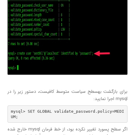
برای بازگشت بهسطح سیاست متوسط کافیست، دستور زیر را در
mysql اجرا نمایید:
mysql> SET GLOBAL validate_password.policy=MEDI
UM;
اگر سطح پسورد تغییر نکرده بود، از خط فرمان mysql خارج شده