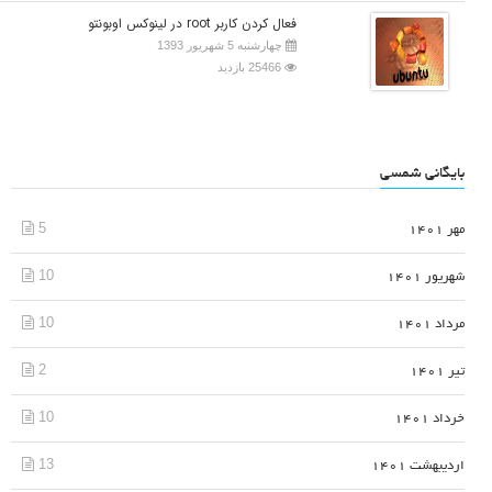
فعال کردن کاربر root در لینوکس اوبونتو
چهارشنبه 5 شهریور 1393
25466 بازدید
بایگانی شمسی
5
مهر 1401
10
شهریور 1401
10
مرداد 1401
2
تیر 1401
10
خرداد 1401
13
اردیبهشت 1401