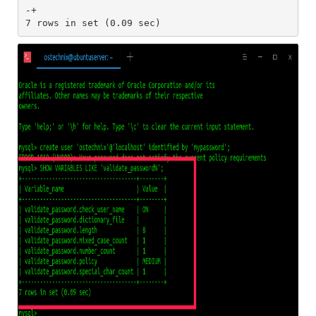
-+

7 rows in set (0.09 sec)