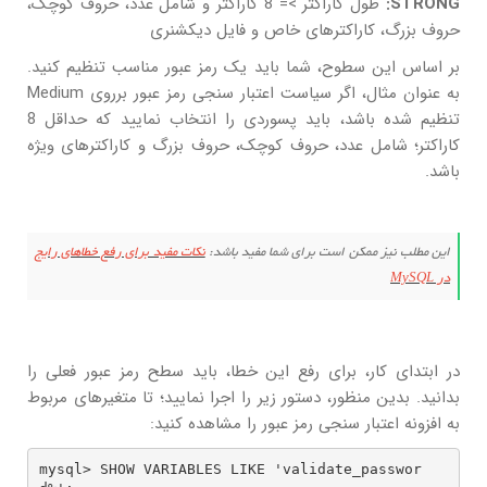
STRONG:
طول کاراکتر >= 8 کاراکتر و شامل عدد، حروف کوچک،
حروف بزرگ، کاراکترهای خاص و فایل دیکشنری
بر اساس این سطوح، شما باید یک رمز عبور مناسب تنظیم کنید.
به عنوان مثال، اگر سیاست اعتبار سنجی رمز عبور برروی Medium
تنظیم شده باشد، باید پسوردی را انتخاب نمایید که حداقل 8
کاراکتر؛ شامل عدد، حروف کوچک، حروف بزرگ و کاراکترهای ویژه
باشد.
این مطلب نیز ممکن است برای شما مفید باشد:
نکات مفید برای رفع خطاهای رایج
در MySQL
در ابتدای کار، برای رفع این خطا، باید سطح رمز عبور فعلی را
بدانید. بدین منظور، دستور زیر را اجرا نمایید؛ تا متغیرهای مربوط
به افزونه اعتبار سنجی رمز عبور را مشاهده کنید:
mysql> SHOW VARIABLES LIKE 'validate_passwor