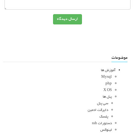
ارسال دیدگاه
موضوعات
آموزش ها
Mysql
php
X OS
پنل ها
سی پنل
دایرکت ادمین
پلسک
دستورات ssh
لینوکس