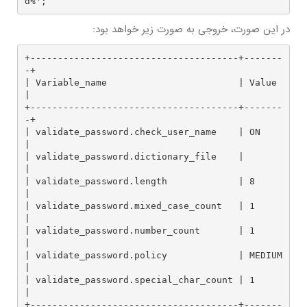
d%';
در این صورت، خروجی به صورت زیر خواهد بود:
+--------------------------------------+-------
-+

| Variable_name                        | Value  
|

+--------------------------------------+-------
-+

| validate_password.check_user_name    | ON     
|

| validate_password.dictionary_file    |        
|

| validate_password.length             | 8      
|

| validate_password.mixed_case_count   | 1      
|

| validate_password.number_count       | 1      
|

| validate_password.policy             | MEDIUM 
|

| validate_password.special_char_count | 1      
|

+--------------------------------------+-------