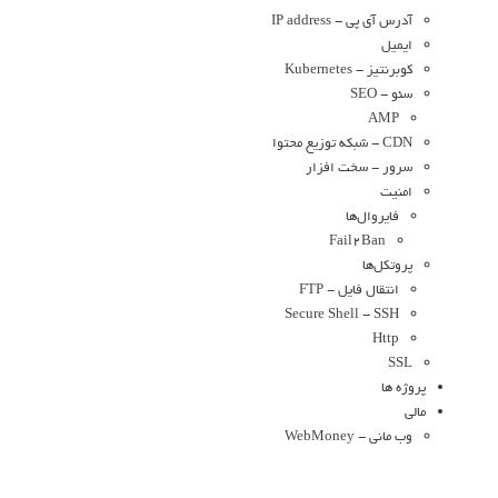
آدرس آی پی - IP address
ایمیل
کوبرنتیز - Kubernetes
سئو - SEO
AMP
CDN - شبکه توزیع محتوا
سرور - سخت افزار
امنیت
فایروال‌ها
Fail2Ban
پروتکل‌ها
انتقال فایل - FTP
Secure Shell - SSH
Http
SSL
پروژه ها
مالی
وب مانی - WebMoney