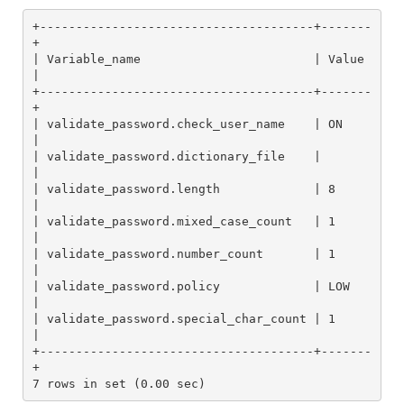
+--------------------------------------+-------
+

| Variable_name                        | Value 
|

+--------------------------------------+-------
+

| validate_password.check_user_name    | ON    
|

| validate_password.dictionary_file    |       
|

| validate_password.length             | 8     
|

| validate_password.mixed_case_count   | 1     
|

| validate_password.number_count       | 1     
|

| validate_password.policy             | LOW   
|

| validate_password.special_char_count | 1     
|

+--------------------------------------+-------
+

7 rows in set (0.00 sec)