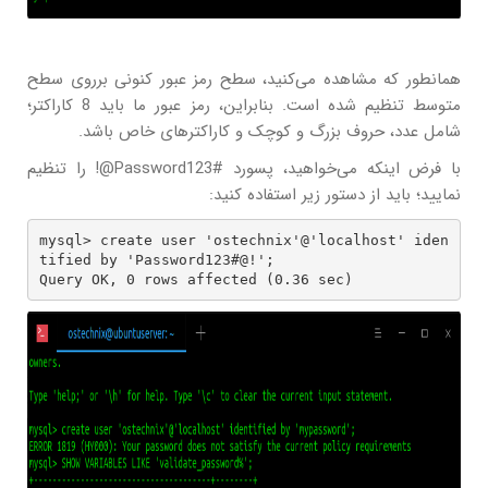
همانطور که مشاهده می‌کنید، سطح رمز عبور کنونی برروی سطح
متوسط تنظیم شده است. بنابراین، رمز عبور ما باید 8 کاراکتر؛
شامل عدد، حروف بزرگ و کوچک و کاراکترهای خاص باشد.
با فرض اینکه می‌خواهید، پسورد Password123#@! را تنظیم
نمایید؛ باید از دستور زیر استفاده کنید:
mysql> create user 'ostechnix'@'localhost' iden
tified by 'Password123#@!';

Query OK, 0 rows affected (0.36 sec)