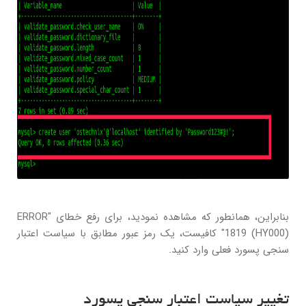
بنابراین، همانطور که مشاهده نمودید، برای رفع خطای "ERROR
1819 (HY000)" کافیست، یک رمز عبور مطابق با سیاست اعتبار
سنجی پسورد فعلی وارد کنید.
تغییر سیاست اعتبار سنجی پسورد