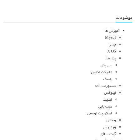
موضوعات
آموزش ها
Mysql
php
X OS
پنل ها
سی پنل
دایرکت ادمین
پلسک
دستورات ssh
لینوکس
امنیت
عیب یابی
اسکریپت نویسی
ویندوز
وردپرس
گیت - git