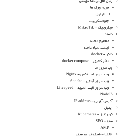
زبان های برنامه نویسی
فریم ورک ها
لاراول
جاوااسکریپت
میکروتیک - MikroTik
دامنه
مفاهیم دامنه
لیست سیاه دامنه
داکر - docker
داکر کامپوز - docker compose
وب سرور ها
وب سرور انجینکس - Nginx
وب سرور آپاچی - Apache
وب سرور لایت اسپید - LiteSpeed
NodeJS
آدرس آی پی - IP address
ایمیل
کوبرنتیز - Kubernetes
سئو - SEO
AMP
CDN - شبکه توزیع محتوا