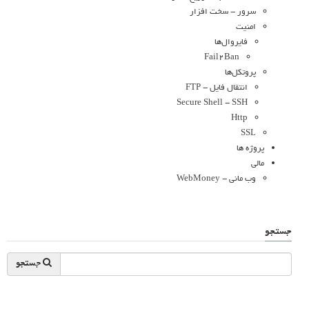
سرور - سخت افزار
امنیت
فایروال‌ها
Fail2Ban
پروتکل‌ها
انتقال فایل - FTP
Secure Shell - SSH
Http
SSL
پروژه ها
مالی
وب مانی - WebMoney
جستجو
جستجو