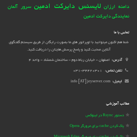
لایسنس دایرکت ادمین
دامنه ارزان
سرور آلمان
نمایندگی دایرکت ادمین
تماس با ما
شما هم اکنون میتوانید با اوپراتور های ما بصورت رایگان از طریق سیستم گفتگوی
آنلاین صحبت کنید و پاسخ پرسش هایتان را دریافت کنید.
آدرس:
اصفهان - خیابان رباط دوم - ساختمان شمشاد - واحد 4
تلفن تماس:
34420301-031
ایمیل:
info [AT] jeyserver.com
مطالب آموزشی
دستور Rsync در لینوکس
پاک کردن cache برای مرورگر Opera
پاک کردن cache برای مرورگر Microsoft Edge